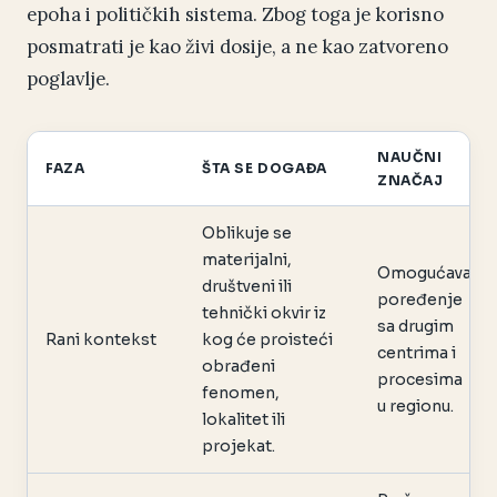
epoha i političkih sistema. Zbog toga je korisno
posmatrati je kao živi dosije, a ne kao zatvoreno
poglavlje.
NAUČNI
FAZA
ŠTA SE DOGAĐA
ZNAČAJ
Oblikuje se
materijalni,
Omogućava
društveni ili
poređenje
tehnički okvir iz
sa drugim
Rani kontekst
kog će proisteći
centrima i
obrađeni
procesima
fenomen,
u regionu.
lokalitet ili
projekat.