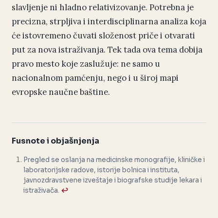
slavljenje ni hladno relativizovanje. Potrebna je
precizna, strpljiva i interdisciplinarna analiza koja
će istovremeno čuvati složenost priče i otvarati
put za nova istraživanja. Tek tada ova tema dobija
pravo mesto koje zaslužuje: ne samo u
nacionalnom pamćenju, nego i u široj mapi
evropske naučne baštine.
Fusnote i objašnjenja
Pregled se oslanja na medicinske monografije, kliničke i
laboratorijske radove, istorije bolnica i instituta,
javnozdravstvene izveštaje i biografske studije lekara i
istraživača.
↩