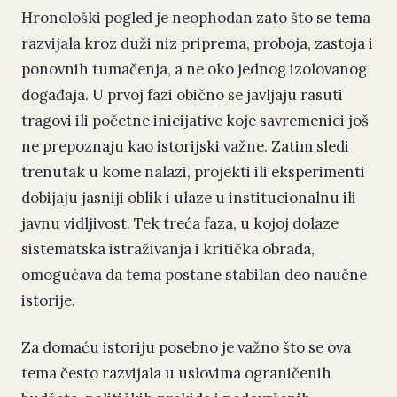
Hronološki pogled je neophodan zato što se tema
razvijala kroz duži niz priprema, proboja, zastoja i
ponovnih tumačenja, a ne oko jednog izolovanog
događaja. U prvoj fazi obično se javljaju rasuti
tragovi ili početne inicijative koje savremenici još
ne prepoznaju kao istorijski važne. Zatim sledi
trenutak u kome nalazi, projekti ili eksperimenti
dobijaju jasniji oblik i ulaze u institucionalnu ili
javnu vidljivost. Tek treća faza, u kojoj dolaze
sistematska istraživanja i kritička obrada,
omogućava da tema postane stabilan deo naučne
istorije.
Za domaću istoriju posebno je važno što se ova
tema često razvijala u uslovima ograničenih