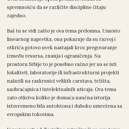
spremnošću da se različite discipline čitaju
zajedno.
Baš tu se vidi zašto je ova tema prelomna. Umesto
linearnog napretka, ona pokazuje da su razvoj i
otkrića gotovo uvek nastajali kroz pregovaranje
između resursa, znanja i ograničenja. Na
prostoru Srbije to je posebno važno jer su se isti
lokaliteti, laboratorije ili infrastrukturni projekti
nalazili na raskrsnici velikih carstava, tržišta,
saobraćajnica i intelektualnih uticaja. Ova tema
zato otkriva koliko je domaća naučna istorija
istovremeno bila autohtona i duboko umrežena sa
evropskim tokovima.