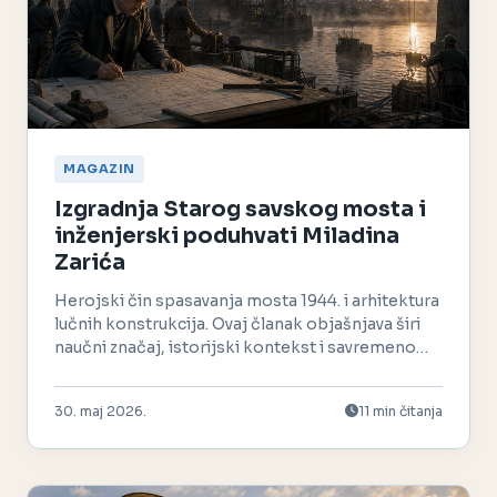
MAGAZIN
Izgradnja Starog savskog mosta i
inženjerski poduhvati Miladina
Zarića
Herojski čin spasavanja mosta 1944. i arhitektura
lučnih konstrukcija. Ovaj članak objašnjava širi
naučni značaj, istorijski kontekst i savremeno
nasleđe.
30. maj 2026.
11 min čitanja