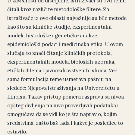
U zavisnosti od discipline, istraživači su ovu temu
čitali kroz različite metodološke filtere. Za
istraživače iz ove oblasti najvažnije su bile metode
kao što su kliničke studije, eksperimentalni
modeli, histološke i genetičke analize,
epidemiološki podaci i medicinska etika. U ovom
slučaju to znači čitanje kliničkih protokola,
eksperimentalnih modela, bioloških uzoraka,
etičkih dilema i javnozdravstvenih ishoda. Već
sama formulacija teme usmerava pažnju na
sledeće: Njegova istraživanja na Univerzitetu u
Ilinoisu. Takav pristup pomera raspravu sa nivoa
opšteg divljenja na nivo proverljivih podataka i
omogućava da se vidi ko je šta napravio, kojim
sredstvima, zašto baš tada i kakve je posledice to
ostavilo.