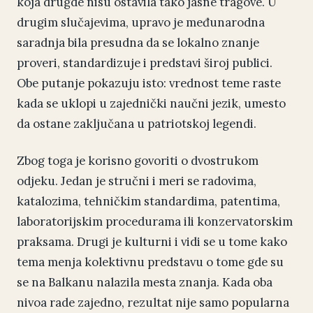
koja drugde nisu ostavila tako jasne tragove. U
drugim slučajevima, upravo je međunarodna
saradnja bila presudna da se lokalno znanje
proveri, standardizuje i predstavi široj publici.
Obe putanje pokazuju isto: vrednost teme raste
kada se uklopi u zajednički naučni jezik, umesto
da ostane zaključana u patriotskoj legendi.
Zbog toga je korisno govoriti o dvostrukom
odjeku. Jedan je stručni i meri se radovima,
katalozima, tehničkim standardima, patentima,
laboratorijskim procedurama ili konzervatorskim
praksama. Drugi je kulturni i vidi se u tome kako
tema menja kolektivnu predstavu o tome gde su
se na Balkanu nalazila mesta znanja. Kada oba
nivoa rade zajedno, rezultat nije samo popularna