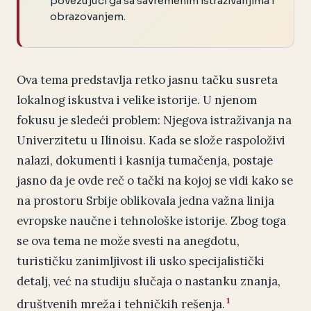
povezujući ga sa savremenim istraživanjima i
obrazovanjem.
Ova tema predstavlja retko jasnu tačku susreta
lokalnog iskustva i velike istorije. U njenom
fokusu je sledeći problem: Njegova istraživanja na
Univerzitetu u Ilinoisu. Kada se slože raspoloživi
nalazi, dokumenti i kasnija tumačenja, postaje
jasno da je ovde reč o tački na kojoj se vidi kako se
na prostoru Srbije oblikovala jedna važna linija
evropske naučne i tehnološke istorije. Zbog toga
se ova tema ne može svesti na anegdotu,
turističku zanimljivost ili usko specijalistički
detalj, već na studiju slučaja o nastanku znanja,
1
društvenih mreža i tehničkih rešenja.