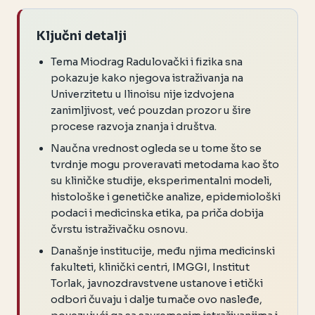
Ključni detalji
Tema Miodrag Radulovački i fizika sna
pokazuje kako njegova istraživanja na
Univerzitetu u Ilinoisu nije izdvojena
zanimljivost, već pouzdan prozor u šire
procese razvoja znanja i društva.
Naučna vrednost ogleda se u tome što se
tvrdnje mogu proveravati metodama kao što
su kliničke studije, eksperimentalni modeli,
histološke i genetičke analize, epidemiološki
podaci i medicinska etika, pa priča dobija
čvrstu istraživačku osnovu.
Današnje institucije, među njima medicinski
fakulteti, klinički centri, IMGGI, Institut
Torlak, javnozdravstvene ustanove i etički
odbori čuvaju i dalje tumače ovo nasleđe,