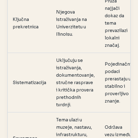
Pruža
najjači
Njegova
dokaz da
Ključna
istraživanja na
tema
prekretnica
Univerzitetu u
prevazilazi
Ilinoisu.
lokalni
značaj.
Uključuju se
Pojedinačni
istraživanja,
podaci
dokumentovanje,
prerastaju u
Sistematizacija
stručne rasprave
stabilno i
i kritička provera
proverljivo
prethodnih
znanje.
tvrdnji.
Tema ulazi u
muzeje, nastavu,
Održava
infrastrukturu,
vezu između