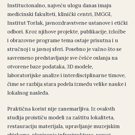
Institucionalno, najveću ulogu danas imaju
medicinski fakulteti, klinički centri, IMGGI,
Institut Torlak, javnozdravstvene ustanove i etički
odbori. Kroz njihove projekte, publikacije, izložbe
i obrazovne programe tema ostaje prisutna i u
stručnoj i u javnoj sferi. Posebno je važno što se
savremeno predstavljanje sve češće oslanja na
otvorene baze podataka, 3D modele,
laboratorijske analize i interdisciplinarne timove,
čime se razbija stara podela između velike nauke i
lokalnog nasleđa.
Praktična korist nije zanemarljiva. Iz ovakvih
studija proističu modeli za zaštitu lokaliteta,
restauraciju materijala, upravljanje muzejskim
zbirkama, planiranje infrastrukture, razvoj