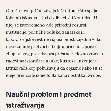
Ono što ovu priču izdvaja leži u tome što spaja
lokalno iskustvo i širi civilizacijski kontekst. U
njoj se istovremeno vide prirodni resursi,
institucije, političke odluke, zanatske ili
laboratorijske veštine i sposobnost zajednice da
novo znanje pretvori u trajnu praksu. Upravo
zbog takvog preseka ova priča se redovno vraća u
radovima istoričara nauke, kustosa, inženjera i
istraživača koji pokušavaju da objasne kako su se
ideje prenosile između Balkana i ostatka Evrope.
Naučni problem i predmet
istraživanja