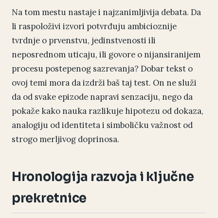
Na tom mestu nastaje i najzanimljivija debata. Da
li raspoloživi izvori potvrđuju ambicioznije
tvrdnje o prvenstvu, jedinstvenosti ili
neposrednom uticaju, ili govore o nijansiranijem
procesu postepenog sazrevanja? Dobar tekst o
ovoj temi mora da izdrži baš taj test. On ne služi
da od svake epizode napravi senzaciju, nego da
pokaže kako nauka razlikuje hipotezu od dokaza,
analogiju od identiteta i simboličku važnost od
strogo merljivog doprinosa.
Hronologija razvoja i ključne
prekretnice