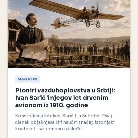
MAGAZIN
Pioniri vazduhoplovstva u Srbiji:
Ivan Sarić i njegov let drvenim
avionom iz 1910. godine
Konstrukcija letelice 'Sarić 1' u Subotici. Ovaj
članak objašnjava širi naučni značaj, istorijski
kontekst i savremeno nasleđe.