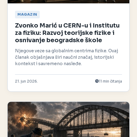
MAGAZIN
Zvonko Marić u CERN-u i Institutu
za fiziku: Razvoj teorijske fizike i
osnivanje beogradske škole
Njegove veze sa globalnim centrima fizike. Ovaj
članak objašnjava širi naučni značaj, istorijski
kontekst i savremeno nasleđe.
21. jun 2026.
11 min čitanja