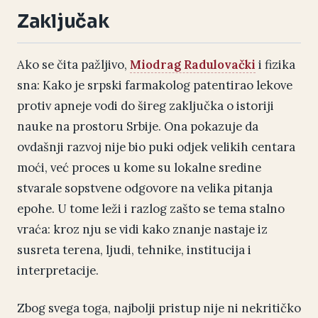
Zaključak
Ako se čita pažljivo,
Miodrag Radulovački
i fizika
sna: Kako je srpski farmakolog patentirao lekove
protiv apneje vodi do šireg zaključka o istoriji
nauke na prostoru Srbije. Ona pokazuje da
ovdašnji razvoj nije bio puki odjek velikih centara
moći, već proces u kome su lokalne sredine
stvarale sopstvene odgovore na velika pitanja
epohe. U tome leži i razlog zašto se tema stalno
vraća: kroz nju se vidi kako znanje nastaje iz
susreta terena, ljudi, tehnike, institucija i
interpretacije.
Zbog svega toga, najbolji pristup nije ni nekritičko