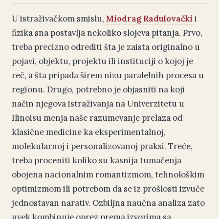
U istraživačkom smislu,
Miodrag Radulovački
i
fizika sna postavlja nekoliko slojeva pitanja. Prvo,
treba precizno odrediti šta je zaista originalno u
pojavi, objektu, projektu ili instituciji o kojoj je
reč, a šta pripada širem nizu paralelnih procesa u
regionu. Drugo, potrebno je objasniti na koji
način njegova istraživanja na Univerzitetu u
Ilinoisu menja naše razumevanje prelaza od
klasične medicine ka eksperimentalnoj,
molekularnoj i personalizovanoj praksi. Treće,
treba proceniti koliko su kasnija tumačenja
obojena nacionalnim romantizmom, tehnološkim
optimizmom ili potrebom da se iz prošlosti izvuče
jednostavan narativ. Ozbiljna naučna analiza zato
uvek kombinuje oprez prema izvorima sa