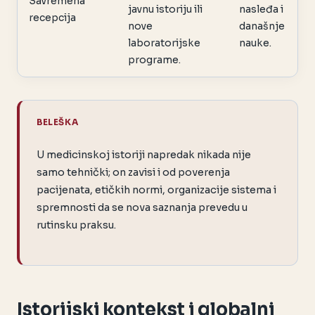
Savremena
javnu istoriju ili
nasleđa i
recepcija
nove
današnje
laboratorijske
nauke.
programe.
BELEŠKA
U medicinskoj istoriji napredak nikada nije
samo tehnički; on zavisi i od poverenja
pacijenata, etičkih normi, organizacije sistema i
spremnosti da se nova saznanja prevedu u
rutinsku praksu.
Istorijski kontekst i globalni