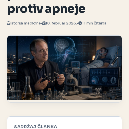
protiv apneje
Istorija medicine
•
10. februar 2026.
•
11 min čitanja
SADRŽAJ ČLANKA