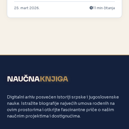
25. mart 2026.
11 min čitanja
NAUČNA
KNJIGA
Digitalni arhiv posvećen istoriji srpske i jugoslovenske
nauke. Istražite biografije najvećih umova rođenih na
ovim prostorima i otkrijte fascinantne priče o našim
naučnim projektima i dostignućima.