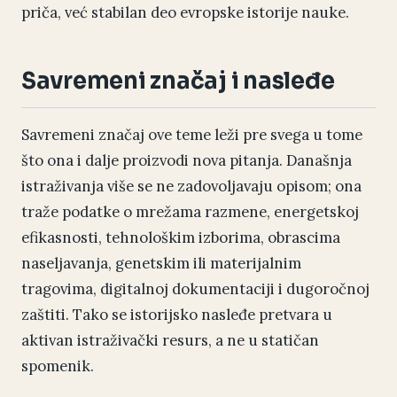
priča, već stabilan deo evropske istorije nauke.
Savremeni značaj i nasleđe
Savremeni značaj ove teme leži pre svega u tome
što ona i dalje proizvodi nova pitanja. Današnja
istraživanja više se ne zadovoljavaju opisom; ona
traže podatke o mrežama razmene, energetskoj
efikasnosti, tehnološkim izborima, obrascima
naseljavanja, genetskim ili materijalnim
tragovima, digitalnoj dokumentaciji i dugoročnoj
zaštiti. Tako se istorijsko nasleđe pretvara u
aktivan istraživački resurs, a ne u statičan
spomenik.