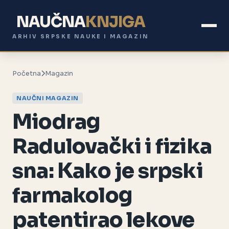
NAUČNA
KNJIGA
ARHIV SRPSKE NAUKE I MAGAZIN
Početna
Magazin
NAUČNI MAGAZIN
Miodrag
Radulovački i fizika
sna: Kako je srpski
farmakolog
patentirao lekove