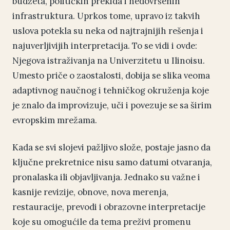
budžeta, političkih prekida i nedovršenih
infrastruktura. Uprkos tome, upravo iz takvih
uslova potekla su neka od najtrajnijih rešenja i
najuverljivijih interpretacija. To se vidi i ovde:
Njegova istraživanja na Univerzitetu u Ilinoisu.
Umesto priče o zaostalosti, dobija se slika veoma
adaptivnog naučnog i tehničkog okruženja koje
je znalo da improvizuje, uči i povezuje se sa širim
evropskim mrežama.
Kada se svi slojevi pažljivo slože, postaje jasno da
ključne prekretnice nisu samo datumi otvaranja,
pronalaska ili objavljivanja. Jednako su važne i
kasnije revizije, obnove, nova merenja,
restauracije, prevodi i obrazovne interpretacije
koje su omogućile da tema preživi promenu