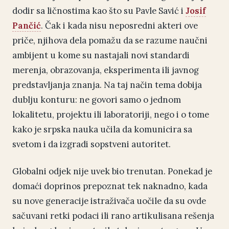
dodir sa ličnostima kao što su Pavle Savić i
Josif
Pančić
. Čak i kada nisu neposredni akteri ove
priče, njihova dela pomažu da se razume naučni
ambijent u kome su nastajali novi standardi
merenja, obrazovanja, eksperimenta ili javnog
predstavljanja znanja. Na taj način tema dobija
dublju konturu: ne govori samo o jednom
lokalitetu, projektu ili laboratoriji, nego i o tome
kako je srpska nauka učila da komunicira sa
svetom i da izgradi sopstveni autoritet.
Globalni odjek nije uvek bio trenutan. Ponekad je
domaći doprinos prepoznat tek naknadno, kada
su nove generacije istraživača uočile da su ovde
sačuvani retki podaci ili rano artikulisana rešenja