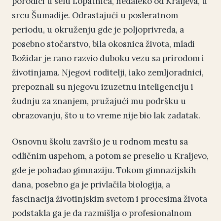
porodici u selu Lopatnica, nedaleko od Kraljeva, u
srcu Šumadije. Odrastajući u posleratnom
periodu, u okruženju gde je poljoprivreda, a
posebno stočarstvo, bila okosnica života, mladi
Božidar je rano razvio duboku vezu sa prirodom i
životinjama. Njegovi roditelji, iako zemljoradnici,
prepoznali su njegovu izuzetnu inteligenciju i
žudnju za znanjem, pružajući mu podršku u
obrazovanju, što u to vreme nije bio lak zadatak.
Osnovnu školu završio je u rodnom mestu sa
odličnim uspehom, a potom se preselio u Kraljevo,
gde je pohađao gimnaziju. Tokom gimnazijskih
dana, posebno ga je privlačila biologija, a
fascinacija životinjskim svetom i procesima života
podstakla ga je da razmišlja o profesionalnom