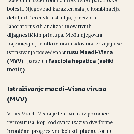
posebnim akcentom na infektivne i parazitske
bolesti. Njegov rad karakterisala je kombinacija
detaljnih terenskih studija, preciznih
laboratorijskih analiza i inovativnih
dijagnostičkih pristupa. Među njegovim
najznačajnijim otkrićima i radovima izdvajaju se
istraživanja posvećena
virusu Maedi-Visna
i parazitu
(MVV)
Fasciola hepatica (veliki
.
metilj)
Istraživanje maedi-Visna virusa
(MVV)
Virus Maedi-Visna je lentivirus iz porodice
retrovirusa, koji kod ovaca izaziva dve forme
hronične, progresivne bolesti: plućnu formu