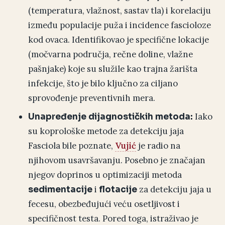
(temperatura, vlažnost, sastav tla) i korelaciju
između populacije puža i incidence fascioloze
kod ovaca. Identifikovao je specifične lokacije
(močvarna područja, rečne doline, vlažne
pašnjake) koje su služile kao trajna žarišta
infekcije, što je bilo ključno za ciljano
sprovođenje preventivnih mera.
Iako
Unapređenje dijagnostičkih metoda:
su koprološke metode za detekciju jaja
Fasciola bile poznate,
Vujić
je radio na
njihovom usavršavanju. Posebno je značajan
njegov doprinos u optimizaciji metoda
i
za detekciju jaja u
sedimentacije
flotacije
fecesu, obezbeđujući veću osetljivost i
specifičnost testa. Pored toga, istraživao je