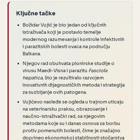
Ključne tačke
Božidar Vujić je bio jedan od ključnih
istraživača koji je postavio temelje
modernog razumevanja i kontrole infektivnih
i parazitskih bolesti ovaca na području
Balkana.
Njegov rad obuhvata pionirske studije o
virusu Maedi-Visna i parazitu
Fasciola
hepatica
, što je rezultiralo razvojem
inovativnih dijagnostičkih metoda i strategija
za suzbijanje ovih patogena.
Vujićevo nasleđe se ogleda u trajnom uticaju
na veterinarsku praksu, obrazovanje i
naučno-istraživački rad, sa njegovim
metodama koje su i danas osnova za borbu
protiv pomenutih bolesti, čime je značajno
doprineo ekonomskoj stabilnosti stočarstva