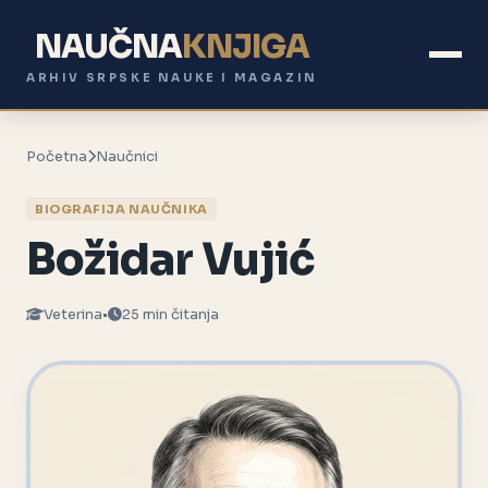
NAUČNA
KNJIGA
ARHIV SRPSKE NAUKE I MAGAZIN
Početna
Naučnici
BIOGRAFIJA NAUČNIKA
Božidar Vujić
Veterina
•
25 min čitanja