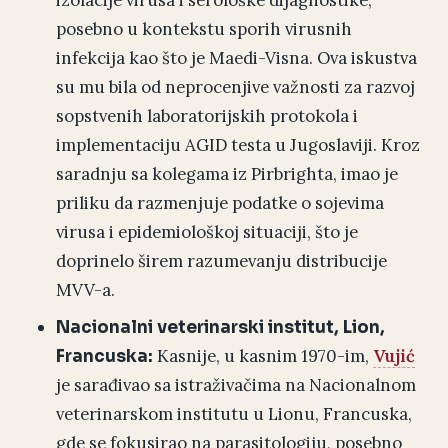
izolacije virusa i serološke dijagnostike,
posebno u kontekstu sporih virusnih
infekcija kao što je Maedi-Visna. Ova iskustva
su mu bila od neprocenjive važnosti za razvoj
sopstvenih laboratorijskih protokola i
implementaciju AGID testa u Jugoslaviji. Kroz
saradnju sa kolegama iz Pirbrighta, imao je
priliku da razmenjuje podatke o sojevima
virusa i epidemiološkoj situaciji, što je
doprinelo širem razumevanju distribucije
MVV-a.
Nacionalni veterinarski institut, Lion,
Kasnije, u kasnim 1970-im,
Vujić
Francuska:
je sarađivao sa istraživačima na Nacionalnom
veterinarskom institutu u Lionu, Francuska,
gde se fokusirao na parasitologiju, posebno