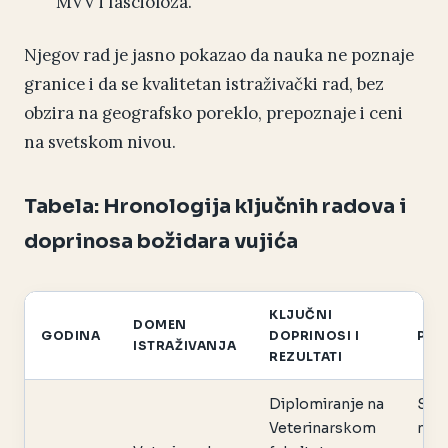
MVV i fascioloza.
Njegov rad je jasno pokazao da nauka ne poznaje
granice i da se kvalitetan istraživački rad, bez
obzira na geografsko poreklo, prepoznaje i ceni
na svetskom nivou.
Tabela: Hronologija ključnih radova i
doprinosa božidara vujića
KLJUČNI
DOMEN
GODINA
DOPRINOSI I
POV
ISTRAŽIVANJA
REZULTATI
Diplomiranje na
Stic
Veterinarskom
nep