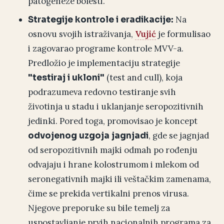
patogeneze bolesti.
Na
Strategije kontrole i eradikacije:
osnovu svojih istraživanja,
Vujić
je formulisao
i zagovarao programe kontrole MVV-a.
Predložio je implementaciju strategije
(test and cull), koja
"testiraj i ukloni"
podrazumeva redovno testiranje svih
životinja u stadu i uklanjanje seropozitivnih
jedinki. Pored toga, promovisao je koncept
, gde se jagnjad
odvojenog uzgoja jagnjadi
od seropozitivnih majki odmah po rođenju
odvajaju i hrane kolostrumom i mlekom od
seronegativnih majki ili veštačkim zamenama,
čime se prekida vertikalni prenos virusa.
Njegove preporuke su bile temelj za
uspostavljanje prvih nacionalnih programa za