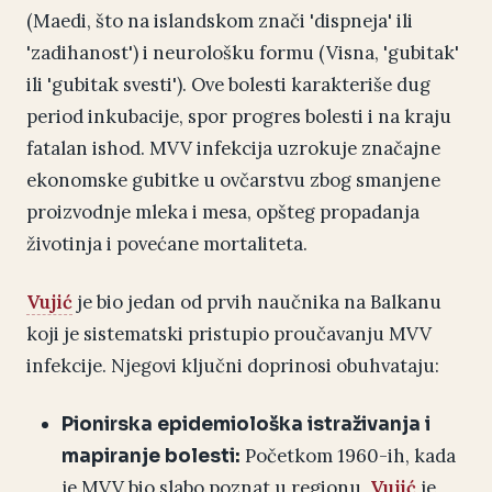
(Maedi, što na islandskom znači 'dispneja' ili
'zadihanost') i neurološku formu (Visna, 'gubitak'
ili 'gubitak svesti'). Ove bolesti karakteriše dug
period inkubacije, spor progres bolesti i na kraju
fatalan ishod. MVV infekcija uzrokuje značajne
ekonomske gubitke u ovčarstvu zbog smanjene
proizvodnje mleka i mesa, opšteg propadanja
životinja i povećane mortaliteta.
Vujić
je bio jedan od prvih naučnika na Balkanu
koji je sistematski pristupio proučavanju MVV
infekcije. Njegovi ključni doprinosi obuhvataju:
Pionirska epidemiološka istraživanja i
Početkom 1960-ih, kada
mapiranje bolesti:
je MVV bio slabo poznat u regionu,
Vujić
je