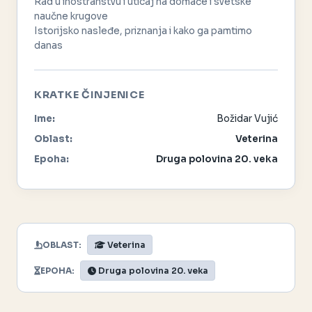
Rad u inostranstvu i uticaj na domaće i svetske
naučne krugove
Istorijsko nasleđe, priznanja i kako ga pamtimo
danas
KRATKE ČINJENICE
Ime:
Božidar Vujić
Oblast:
Veterina
Epoha:
Druga polovina 20. veka
OBLAST:
Veterina
EPOHA:
Druga polovina 20. veka