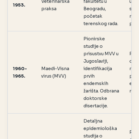
Veterinarska
fakultetu u
u p
1953.
praksa
Beogradu,
stoč
početak
rura
terenskog rada.
pod
Pionirske
studije o
prisustvu MVV u
Post
Jugoslaviji,
osn
1960-
Maedi-Visna
identifikacija
raz
1965.
virus (MVV)
prvih
pato
endemskih
epid
žarišta. Odbrana
regi
doktorske
disertacije.
Detaljna
epidemiološka
Raz
studija o