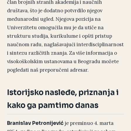
član brojnih stranih akademija i naučnih
društava, što je dodatno potvrdilo njegov
međunarodni ugled. Njegova pozicija na
Univerzitetu omogućila mu je da utiče na
strukturu studija, kurikulume i opšti pristup
naučnom radu, naglašavajući interdisciplinarnost
i sintezu različitih znanja. Za više informacija o
visokoškolskim ustanovama u Beogradu možete
pogledati naš preporučeni adresar.
Istorijsko nasleđe, priznanja i
kako ga pamtimo danas
je preminuo 4. marta
Branislav Petronijević