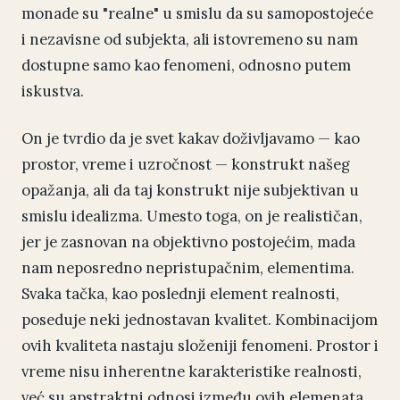
monade su "realne" u smislu da su samopostojeće
i nezavisne od subjekta, ali istovremeno su nam
dostupne samo kao fenomeni, odnosno putem
iskustva.
On je tvrdio da je svet kakav doživljavamo — kao
prostor, vreme i uzročnost — konstrukt našeg
opažanja, ali da taj konstrukt nije subjektivan u
smislu idealizma. Umesto toga, on je realističan,
jer je zasnovan na objektivno postojećim, mada
nam neposredno nepristupačnim, elementima.
Svaka tačka, kao poslednji element realnosti,
poseduje neki jednostavan kvalitet. Kombinacijom
ovih kvaliteta nastaju složeniji fenomeni. Prostor i
vreme nisu inherentne karakteristike realnosti,
već su apstraktni odnosi između ovih elemenata,