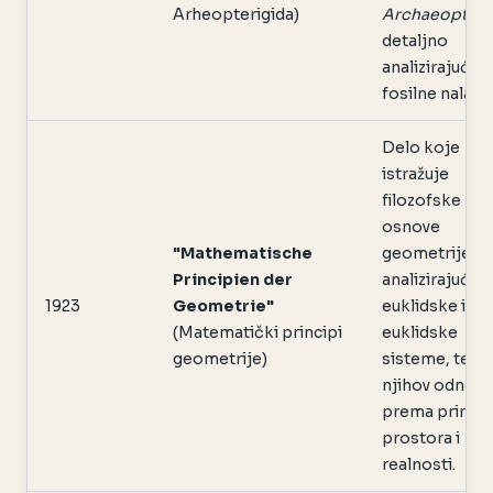
Arheopterigida)
Archaeoptery
detaljno
analizirajući
fosilne nalaze.
Delo koje
istražuje
filozofske
osnove
"Mathematische
geometrije,
Principien der
analizirajući
1923
Geometrie"
euklidske i ne
(Matematički principi
euklidske
geometrije)
sisteme, te
njihov odnos
prema prirodi
prostora i
realnosti.