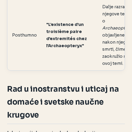
Dalje razrade
njegove teori
o
"L’existence d’un
Archaeopter
troisième paire
Posthumno
objavljene
d’extremités chez
nakon njegov
l’Archaeopteryx"
smrti, čime je
zaokružio rad 
ovoj temi.
Rad u inostranstvu i uticaj na
domaće i svetske naučne
krugove