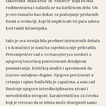
takozvana "mala krila" ili "rukavce" koja su bila
rudimentarna i nalazila se na karličnom delu. On
je ovo tumačio kao dokaz za postojanje prelaznih
formi u evoluciji, koje bi implicirale tri para udova
kod ranih kičmenjaka.
Iako je ova teorija bila predmet intenzivnih debata
i u konačnici je naučna zajednica nije prihvatila,
Petronijevićev rad o
Archaeopteryxu
svedoči o
njegovoj izuzetnoj posvećenosti detaljnom
posmatranju, kritičkoj analizi i spremnosti da
izazove ustaljene dogme. Njegova preciznost u
crtanju i opisu fosila bila je zapažena, a sam rad
ilustruje njegovu interdisciplinarnu strast i
metodološku strogost, karakterističnu za čoveka
koji je verovao da se istina može dosegnuti samo