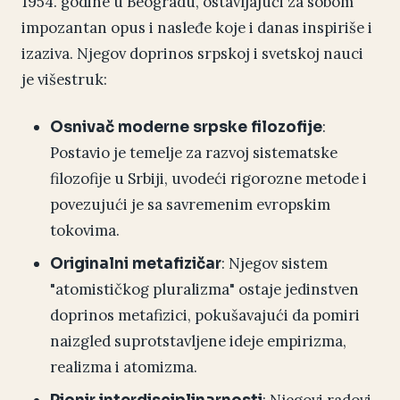
1954. godine u Beogradu, ostavljajući za sobom
impozantan opus i nasleđe koje i danas inspiriše i
izaziva. Njegov doprinos srpskoj i svetskoj nauci
je višestruk:
:
Osnivač moderne srpske filozofije
Postavio je temelje za razvoj sistematske
filozofije u Srbiji, uvodeći rigorozne metode i
povezujući je sa savremenim evropskim
tokovima.
: Njegov sistem
Originalni metafizičar
"atomističkog pluralizma" ostaje jedinstven
doprinos metafizici, pokušavajući da pomiri
naizgled suprotstavljene ideje empirizma,
realizma i atomizma.