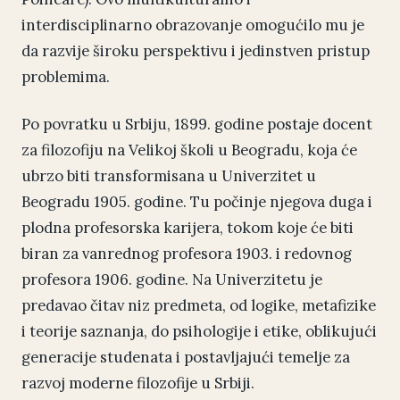
interdisciplinarno obrazovanje omogućilo mu je
da razvije široku perspektivu i jedinstven pristup
problemima.
Po povratku u Srbiju, 1899. godine postaje docent
za filozofiju na Velikoj školi u Beogradu, koja će
ubrzo biti transformisana u Univerzitet u
Beogradu 1905. godine. Tu počinje njegova duga i
plodna profesorska karijera, tokom koje će biti
biran za vanrednog profesora 1903. i redovnog
profesora 1906. godine. Na Univerzitetu je
predavao čitav niz predmeta, od logike, metafizike
i teorije saznanja, do psihologije i etike, oblikujući
generacije studenata i postavljajući temelje za
razvoj moderne filozofije u Srbiji.