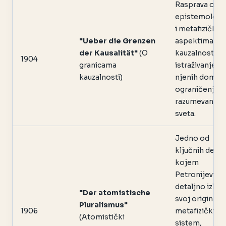
Rasprava o
epistemološ
i metafizičkim
"Ueber die Grenzen
aspektima
der Kausalität"
(O
kauzalnosti,
1904
granicama
istraživanje
kauzalnosti)
njenih dometa
ograničenja u
razumevanju
sveta.
Jedno od
ključnih dela u
kojem
Petronijević
detaljno izlaž
"Der atomistische
svoj originalni
Pluralismus"
1906
metafizički
(Atomistički
sistem,