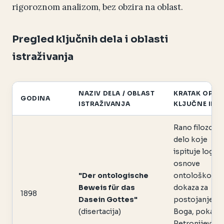
rigoroznom analizom, bez obzira na oblast.
Pregled ključnih dela i oblasti
istraživanja
NAZIV DELA / OBLAST
KRATAK OPIS 
GODINA
ISTRAŽIVANJA
KLJUČNE IDEJ
Rano filozofs
delo koje
ispituje logič
osnove
"Der ontologische
ontološkog
Beweis für das
dokaza za
1898
Dasein Gottes"
postojanje
(disertacija)
Boga, pokazuj
Petronijeviće