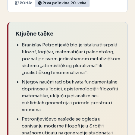
EPOHA:
Prva polovina 20. veka
Ključne tačke
Branislav Petronijević bio je istaknuti srpski
filozof, logičar, matematičar i paleontolog,
poznat po svom jedinstvenom metafizičkom
sistemu „atomističkog pluralizma“ ili
„realističkog fenomenalizma“.
Njegov naučni rad obuhvata fundamentalne
doprinose u logici, epistemologiji i filozofiji
matematike, uključujući analize ne-
euklidskih geometrija i prirode prostora i
vremena.
Petronijevićevo nasleđe se ogleda u
osnivanju moderne filozofije u Srbiji i
snažnom uticaju na generacije studenata i