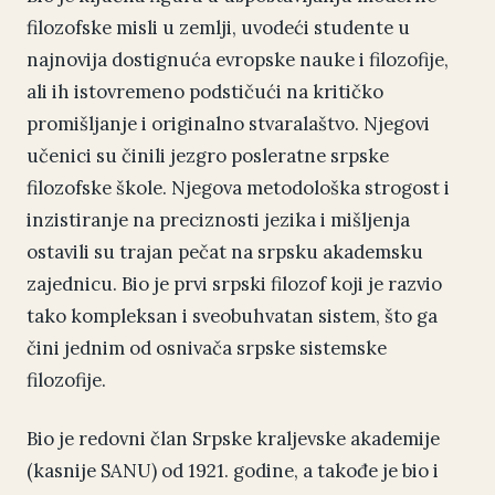
filozofske misli u zemlji, uvodeći studente u
najnovija dostignuća evropske nauke i filozofije,
ali ih istovremeno podstičući na kritičko
promišljanje i originalno stvaralaštvo. Njegovi
učenici su činili jezgro posleratne srpske
filozofske škole. Njegova metodološka strogost i
inzistiranje na preciznosti jezika i mišljenja
ostavili su trajan pečat na srpsku akademsku
zajednicu. Bio je prvi srpski filozof koji je razvio
tako kompleksan i sveobuhvatan sistem, što ga
čini jednim od osnivača srpske sistemske
filozofije.
Bio je redovni član Srpske kraljevske akademije
(kasnije SANU) od 1921. godine, a takođe je bio i