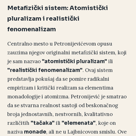
Metafizički sistem: Atomistički
pluralizam i realistički
fenomenalizam
Centralno mesto u Petronijevićevom opusu
zauzima njegov originalni metafizički sistem, koji
je sam nazvao
ili
"atomistički pluralizam"
. Ovaj sistem
"realistički fenomenalizam"
predstavlja pokušaj da se pomire radikalni
empirizam i kritički realizam sa elementima
monadologije i atomizma. Petronijević je smatrao
da se stvarna realnost sastoji od beskonačnog
broja jednostavnih, nestvornih, kvalitativno
različitih
ili
, koje on
"tačaka"
"elemenata"
naziva
, ali ne u Lajbnicovom smislu. Ove
monade