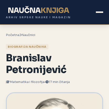
NAUČNA
KNJIGA
ARHIV SRPSKE NAUKE I MAGAZIN
Početna
Naučnici
BIOGRAFIJA NAUČNIKA
Branislav
Petronijević
Matematika i filozofija
•
17 min čitanja