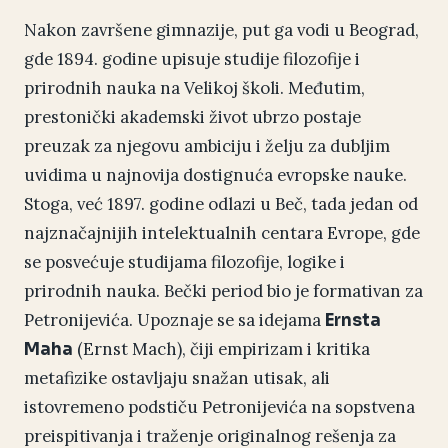
Nakon završene gimnazije, put ga vodi u Beograd,
gde 1894. godine upisuje studije filozofije i
prirodnih nauka na Velikoj školi. Međutim,
prestonički akademski život ubrzo postaje
preuzak za njegovu ambiciju i želju za dubljim
uvidima u najnovija dostignuća evropske nauke.
Stoga, već 1897. godine odlazi u Beč, tada jedan od
najznačajnijih intelektualnih centara Evrope, gde
se posvećuje studijama filozofije, logike i
prirodnih nauka. Bečki period bio je formativan za
Petronijevića. Upoznaje se sa idejama
Ernsta
(Ernst Mach), čiji empirizam i kritika
Maha
metafizike ostavljaju snažan utisak, ali
istovremeno podstiču Petronijevića na sopstvena
preispitivanja i traženje originalnog rešenja za