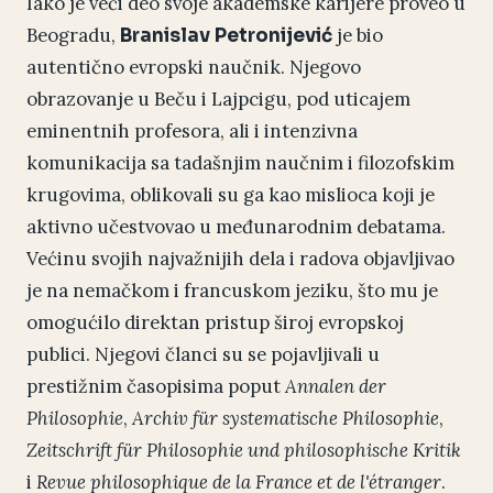
Iako je veći deo svoje akademske karijere proveo u
Beogradu,
je bio
Branislav Petronijević
autentično evropski naučnik. Njegovo
obrazovanje u Beču i Lajpcigu, pod uticajem
eminentnih profesora, ali i intenzivna
komunikacija sa tadašnjim naučnim i filozofskim
krugovima, oblikovali su ga kao mislioca koji je
aktivno učestvovao u međunarodnim debatama.
Većinu svojih najvažnijih dela i radova objavljivao
je na nemačkom i francuskom jeziku, što mu je
omogućilo direktan pristup široj evropskoj
publici. Njegovi članci su se pojavljivali u
prestižnim časopisima poput
Annalen der
Philosophie
,
Archiv für systematische Philosophie
,
Zeitschrift für Philosophie und philosophische Kritik
i
Revue philosophique de la France et de l'étranger
.