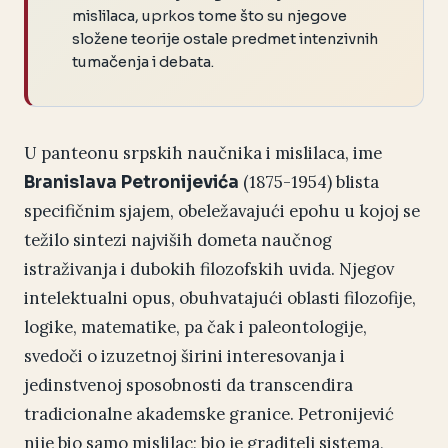
mislilaca, uprkos tome što su njegove
složene teorije ostale predmet intenzivnih
tumačenja i debata.
U panteonu srpskih naučnika i mislilaca, ime
(1875-1954) blista
Branislava Petronijevića
specifičnim sjajem, obeležavajući epohu u kojoj se
težilo sintezi najviših dometa naučnog
istraživanja i dubokih filozofskih uvida. Njegov
intelektualni opus, obuhvatajući oblasti filozofije,
logike, matematike, pa čak i paleontologije,
svedoči o izuzetnoj širini interesovanja i
jedinstvenoj sposobnosti da transcendira
tradicionalne akademske granice. Petronijević
nije bio samo mislilac; bio je graditelj sistema,