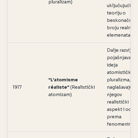
pluralizam)
uključujući
teoriju o
beskonačno
broju realnih
elemenata.
Dalje razvijanj
pojašnjavanje
ideja
atomističkog
"L'atomisme
pluralizma,
1917
réaliste"
(Realistički
naglašavajući
atomizam)
njegov
realistički
aspekt i odno
prema
fenomenima.