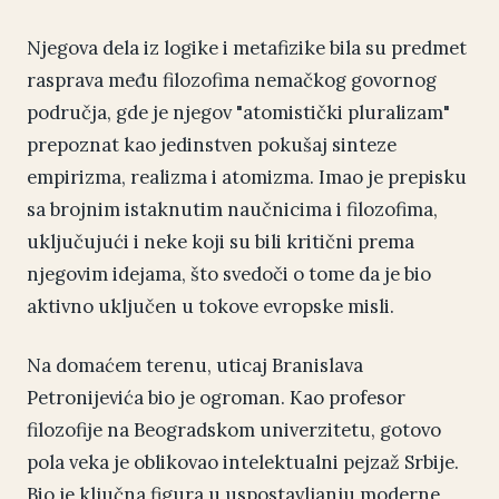
Njegova dela iz logike i metafizike bila su predmet
rasprava među filozofima nemačkog govornog
područja, gde je njegov "atomistički pluralizam"
prepoznat kao jedinstven pokušaj sinteze
empirizma, realizma i atomizma. Imao je prepisku
sa brojnim istaknutim naučnicima i filozofima,
uključujući i neke koji su bili kritični prema
njegovim idejama, što svedoči o tome da je bio
aktivno uključen u tokove evropske misli.
Na domaćem terenu, uticaj Branislava
Petronijevića bio je ogroman. Kao profesor
filozofije na Beogradskom univerzitetu, gotovo
pola veka je oblikovao intelektualni pejzaž Srbije.
Bio je ključna figura u uspostavljanju moderne