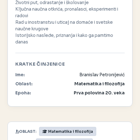
Životni put, odrastanje i školovanje
Ključna naučna otkrića, pronalasci, eksperimenti i
radovi
Rad u inostranstvu i uticaj na domaće i svetske
naučne krugove
Istorijsko nasleđe, priznanja i kako ga pamtimo
danas
KRATKE ČINJENICE
Ime:
Branislav Petronijević
Oblast:
Matematika i filozofija
Epoha:
Prva polovina 20. veka
OBLAST:
Matematika i filozofija