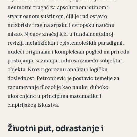
neumorni tragač za apsolutnom istinom i
stvarnosnom suštinom, čiji je rad ostavio
neizbrisiv trag na srpsku i evropsku naučnu
misao. Njegov značaj leži u fundamentalnoj
reviziji metafizičkih i epistemoloških paradigmi,
nudeći originalan i kompleksan pogled na prirodu
postojanja, saznanja i odnosa između subjekta i
objekta. Kroz rigoroznu analizu i logičku
doslednost, Petronijević je postavio temelje za
razumevanje filozofije kao nauke, duboko
ukorenjene u principima matematike i
empirijskog iskustva.
Životni put, odrastanje i