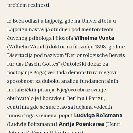
problem realnosti.
Iz Beča odlazi u Lajpcig, gde na Univerzitetu u
Lajpcigu nastavlja studije i pod mentorstvom
čuvenog psihologa i filozofa
Vilhelma Vunta
(Wilhelm Wundt) doktorira filozofiju 1898. godine.
Disertacija pod nazivom "Der ontologische Beweis
für das Dasein Gottes" (Ontološki dokaz za
postojanje Boga) već tada demonstrira njegovu
sposobnost za duboku analizu fundamentalnih
metafizičkih pitanja. Njegovo obrazovanje
obuhvatalo je i boravke u Berlinu i Parizu,
centrima gde se susretao sa idejama vodećih
umova toga vremena, poput
Ludviga Bolcmana
(Ludwig Boltzmann) i
(Henri
Anrija Poenkarea
Poincaré). Ovo multikulturalno i