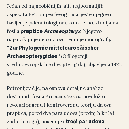
Jedan od najneobičnijih, ali i najpoznatijih
aspekata Petronijevićevog rada, jeste njegovo
bavljenje paleontologijom, konkretno, studijama
fosila
. Njegovo
praptice
Archaeopteryx
najznačajnije delo na ovu temu je monografija
"Zur Phylogenie mitteleuropäischer
(O filogeniji
Archaeopterygidae"
srednjoevropskih Arheopterigida), objavljena 1921.
godine.
Petronijević je, na osnovu detaljne analize
dostupnih fosila
Archaeopteryxa
, predložio
revolucionarnu i kontroverznu teoriju da ova
praptica, pored dva para udova (prednjih krila i
zadnjih nogu), poseduje i
–
treći par udova