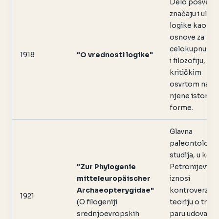
Delo posveć
značaju i ulozi
logike kao
osnove za
celokupnu na
1918
"O vrednosti logike"
i filozofiju, sa
kritičkim
osvrtom na
njene istorijs
forme.
Glavna
paleontološk
studija, u kojo
"Zur Phylogenie
Petronijević
mitteleuropäischer
iznosi
Archaeopterygidae"
kontroverznu
1921
(O filogeniji
teoriju o tre
srednjoevropskih
paru udova ko