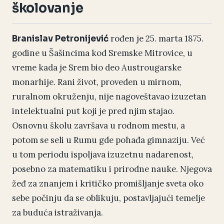
školovanje
rođen je 25. marta 1875.
Branislav Petronijević
godine u Šašincima kod Sremske Mitrovice, u
vreme kada je Srem bio deo Austrougarske
monarhije. Rani život, proveden u mirnom,
ruralnom okruženju, nije nagoveštavao izuzetan
intelektualni put koji je pred njim stajao.
Osnovnu školu završava u rodnom mestu, a
potom se seli u Rumu gde pohađa gimnaziju. Već
u tom periodu ispoljava izuzetnu nadarenost,
posebno za matematiku i prirodne nauke. Njegova
žeđ za znanjem i kritičko promišljanje sveta oko
sebe počinju da se oblikuju, postavljajući temelje
za buduća istraživanja.