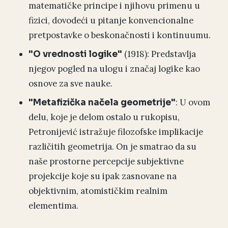
matematičke principe i njihovu primenu u
fizici, dovodeći u pitanje konvencionalne
pretpostavke o beskonačnosti i kontinuumu.
(1918): Predstavlja
"O vrednosti logike"
njegov pogled na ulogu i značaj logike kao
osnove za sve nauke.
: U ovom
"Metafizička načela geometrije"
delu, koje je delom ostalo u rukopisu,
Petronijević istražuje filozofske implikacije
različitih geometrija. On je smatrao da su
naše prostorne percepcije subjektivne
projekcije koje su ipak zasnovane na
objektivnim, atomističkim realnim
elementima.