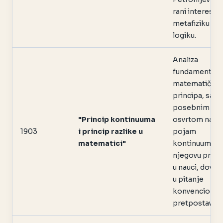
rani interes za
metafiziku i
logiku.
Analiza
fundamentaln
matematičkih
principa, sa
posebnim
"Princip kontinuuma
osvrtom na
1903
i princip razlike u
pojam
matematici"
kontinuuma i
njegovu prim
u nauci, dovod
u pitanje
konvencional
pretpostavke.