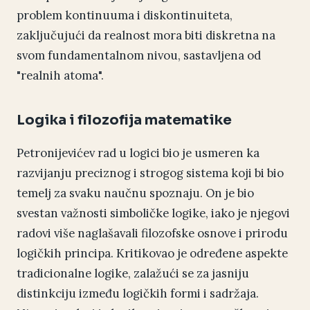
problem kontinuuma i diskontinuiteta,
zaključujući da realnost mora biti diskretna na
svom fundamentalnom nivou, sastavljena od
"realnih atoma".
Logika i filozofija matematike
Petronijevićev rad u logici bio je usmeren ka
razvijanju preciznog i strogog sistema koji bi bio
temelj za svaku naučnu spoznaju. On je bio
svestan važnosti simboličke logike, iako je njegovi
radovi više naglašavali filozofske osnove i prirodu
logičkih principa. Kritikovao je određene aspekte
tradicionalne logike, zalažući se za jasniju
distinkciju između logičkih formi i sadržaja.