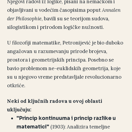
Njegovi radovi iz logike, pisani na nemačkom i
objavljivani u vodećim časopisima poput
Annalen
der Philosophie
, bavili su se teorijom sudova,
silogistikom i prirodom logičke nužnosti.
U filozofiji matematike, Petronijević je bio duboko
angažovan u razumevanju prirode brojeva,
prostora i geometrijskih principa. Posebno se
bavio problemom ne-euklidskih geometrija, koje
su u njegovo vreme predstavljale revolucionarno
otkriće.
Neki od ključnih radova u ovoj oblasti
uključuju:
"Princip kontinuuma i princip razlike u
(1903): Analizira temeljne
matematici"