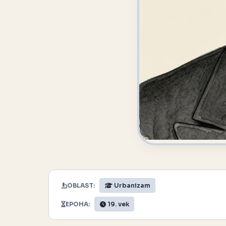
OBLAST:
Urbanizam
EPOHA:
19. vek