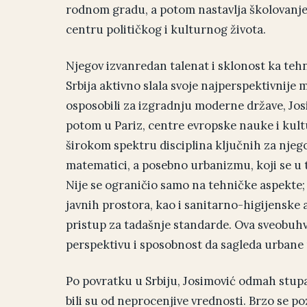
rodnom gradu, a potom nastavlja školovanje 
centru političkog i kulturnog života.
Njegov izvanredan talenat i sklonost ka te
Srbija aktivno slala svoje najperspektivnije 
osposobili za izgradnju moderne države, Josi
potom u Pariz, centre evropske nauke i kult
širokom spektru disciplina ključnih za njego
matematici, a posebno urbanizmu, koji se u 
Nije se ograničio samo na tehničke aspekte;
javnih prostora, kao i sanitarno-higijenske 
pristup za tadašnje standarde. Ova sveobuh
perspektivu i sposobnost da sagleda urbane 
Po povratku u Srbiju, Josimović odmah stupa
bili su od neprocenjive vrednosti. Brzo se p