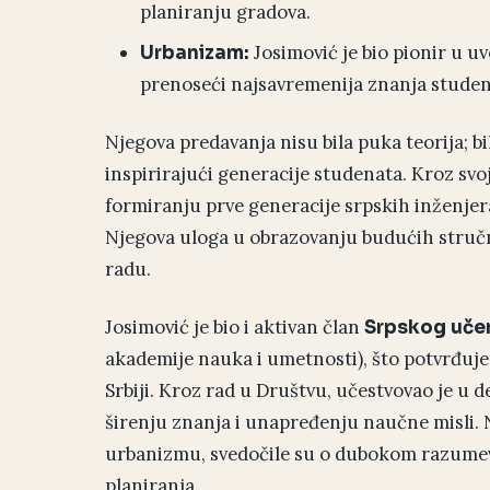
planiranju gradova.
Josimović je bio pionir u u
Urbanizam:
prenoseći najsavremenija znanja studen
Njegova predavanja nisu bila puka teorija; b
inspirirajući generacije studenata. Kroz svoj
formiranju prve generacije srpskih inženjera i
Njegova uloga u obrazovanju budućih struč
radu.
Josimović je bio i aktivan član
Srpskog uče
akademije nauka i umetnosti), što potvrđuje
Srbiji. Kroz rad u Društvu, učestvovao je u 
širenju znanja i unapređenju naučne misli. 
urbanizmu, svedočile su o dubokom razumeva
planiranja.