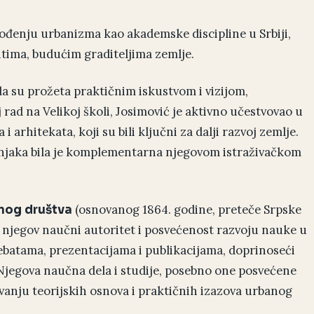
vođenju urbanizma kao akademske discipline u Srbiji,
tima, budućim graditeljima zemlje.
ila su prožeta praktičnim iskustvom i vizijom,
 rad na Velikoj školi, Josimović je aktivno učestvovao u
 arhitekata, koji su bili ključni za dalji razvoj zemlje.
njaka bila je komplementarna njegovom istraživačkom
(osnovanog 1864. godine, preteče Srpske
nog društva
 njegov naučni autoritet i posvećenost razvoju nauke u
debatama, prezentacijama i publikacijama, doprinoseći
Njegova naučna dela i studije, posebno one posvećene
nju teorijskih osnova i praktičnih izazova urbanog