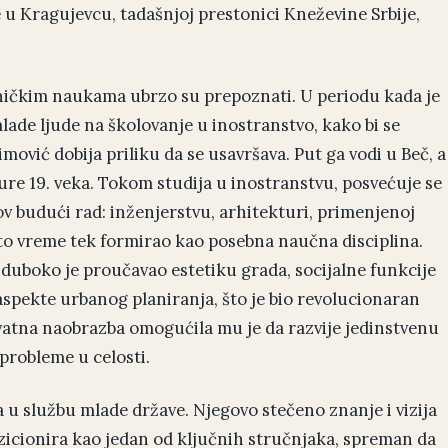
u Kragujevcu, tadašnjoj prestonici Kneževine Srbije,
hničkim naukama ubrzo su prepoznati. U periodu kada je
mlade ljude na školovanje u inostranstvo, kako bi se
mović dobija priliku da se usavršava. Put ga vodi u Beč, a
ure 19. veka. Tokom studija u inostranstvu, posvećuje se
v budući rad: inženjerstvu, arhitekturi, primenjenoj
to vreme tek formirao kao posebna naučna disciplina.
 duboko je proučavao estetiku grada, socijalne funkcije
aspekte urbanog planiranja, što je bio revolucionaran
vatna naobrazba omogućila mu je da razvije jedinstvenu
probleme u celosti.
 u službu mlade države. Njegovo stečeno znanje i vizija
ozicionira kao jedan od ključnih stručnjaka, spreman da