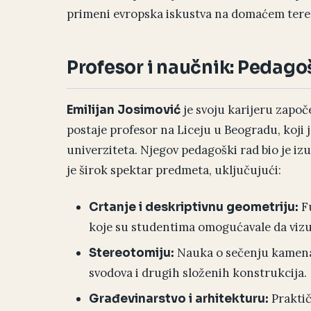
primeni evropska iskustva na domaćem tere
Profesor i naučnik: Pedagoš
je svoju karijeru započ
Emilijan Josimović
postaje profesor na Liceju u Beogradu, koji 
univerziteta. Njegov pedagoški rad bio je iz
je širok spektar predmeta, uključujući:
Fu
Crtanje i deskriptivnu geometriju:
koje su studentima omogućavale da vizu
Nauka o sečenju kamena 
Stereotomiju:
svodova i drugih složenih konstrukcija.
Praktič
Građevinarstvo i arhitekturu: