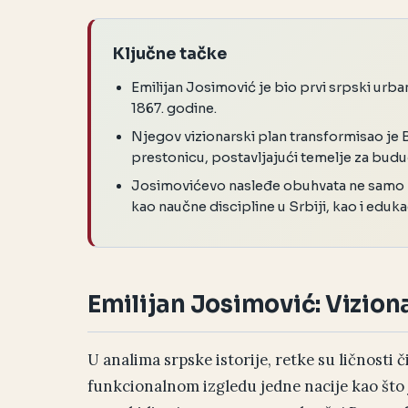
Ključne tačke
Emilijan Josimović je bio prvi srpski urban
1867. godine.
Njegov vizionarski plan transformisao j
prestonicu, postavljajući temelje za buduć
Josimovićevo nasleđe obuhvata ne samo k
kao naučne discipline u Srbiji, kao i eduka
Emilijan Josimović: Viziona
U analima srpske istorije, retke su ličnosti č
funkcionalnom izgledu jedne nacije kao što 