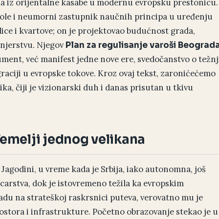
da iz orijentalne kasabe u modernu evropsku prestonicu.
škole i neumorni zastupnik naučnih principa u uređenju
ice i kvartove; on je projektovao budućnost grada,
njerstvu. Njegov
Plan za regulisanje varoši Beograd
ment, već manifest jedne nove ere, svedočanstvo o težnj
graciji u evropske tokove. Kroz ovaj tekst, zaronićećemo
ka, čiji je vizionarski duh i danas prisutan u tkivu
Temelji jednog velikana
 Jagodini, u vreme kada je Srbija, iako autonomna, još
arstva, dok je istovremeno težila ka evropskim
adu na strateškoj raskrsnici puteva, verovatno mu je
ostora i infrastrukture. Početno obrazovanje stekao je u