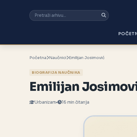
POČET
Početna
Naučnici
Emilijan Josimović
BIOGRAFIJA NAUČNIKA
Emilijan Josimov
Urbanizam
•
16 min čitanja