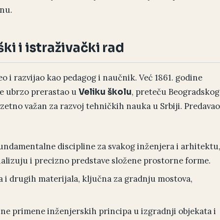
nu.
ki i istraživački rad
eo i razvijao kao pedagog i naučnik. Već 1861. godine
je ubrzo prerastao u
, preteču Beogradskog
Veliku školu
uzetno važan za razvoj tehničkih nauka u Srbiji. Predavao
ndamentalne discipline za svakog inženjera i arhitektu
alizuju i precizno predstave složene prostorne forme.
i drugih materijala, ključna za gradnju mostova,
ne primene inženjerskih principa u izgradnji objekata i