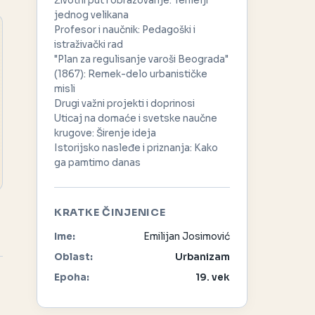
Životni put i obrazovanje: Temelji
jednog velikana
Profesor i naučnik: Pedagoški i
istraživački rad
"Plan za regulisanje varoši Beograda"
(1867): Remek-delo urbanističke
misli
Drugi važni projekti i doprinosi
Uticaj na domaće i svetske naučne
krugove: Širenje ideja
Istorijsko nasleđe i priznanja: Kako
ga pamtimo danas
KRATKE ČINJENICE
Ime:
Emilijan Josimović
Oblast:
Urbanizam
Epoha:
19. vek