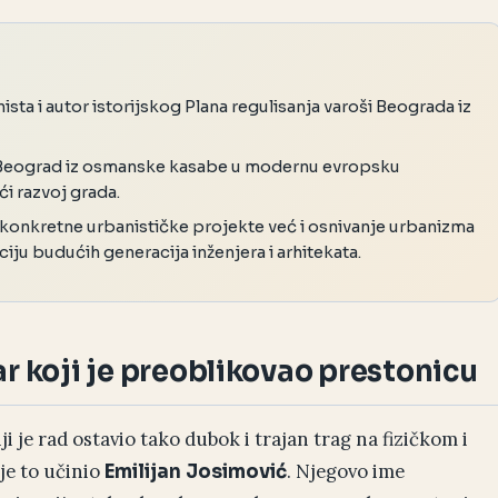
ista i autor istorijskog Plana regulisanja varoši Beograda iz
e Beograd iz osmanske kasabe u modernu evropsku
i razvoj grada.
onkretne urbanističke projekte već i osnivanje urbanizma
ciju budućih generacija inženjera i arhitekata.
r koji je preoblikovao prestonicu
iji je rad ostavio tako dubok i trajan trag na fizičkom i
je to učinio
. Njegovo ime
Emilijan Josimović