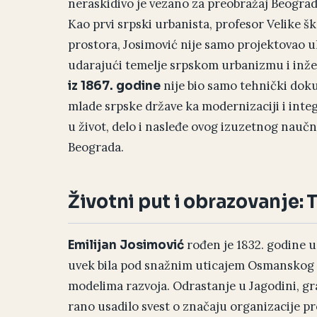
neraskidivo je vezano za preobražaj Beogra
Kao prvi srpski urbanista, profesor Velike 
prostora, Josimović nije samo projektovao ul
udarajući temelje srpskom urbanizmu i inže
nije bio samo tehnički doku
iz 1867. godine
mlade srpske države ka modernizaciji i inte
u život, delo i nasleđe ovog izuzetnog naučni
Beograda.
Životni put i obrazovanje: 
rođen je 1832. godine u
Emilijan Josimović
uvek bila pod snažnim uticajem Osmanskog c
modelima razvoja. Odrastanje u Jagodini, gr
rano usadilo svest o značaju organizacije pr