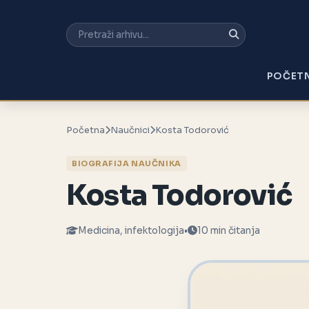
POČET
Početna
Naučnici
Kosta Todorović
BIOGRAFIJA NAUČNIKA
Kosta Todorović
Medicina, infektologija
•
10 min čitanja