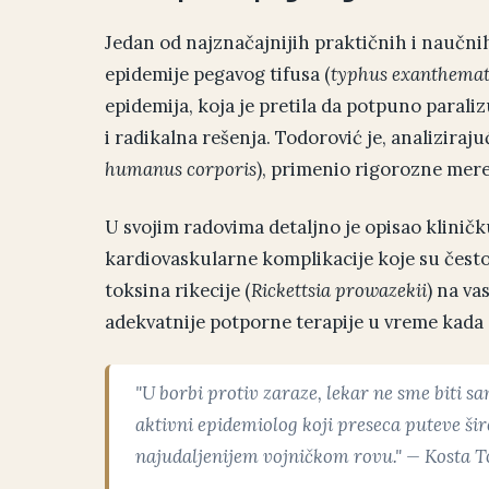
Jedan od najznačajnijih praktičnih i naučni
epidemije pegavog tifusa (
typhus exanthemat
epidemija, koja je pretila da potpuno paraliz
i radikalna rešenja. Todorović je, analiziraju
humanus corporis
), primenio rigorozne mere 
U svojim radovima detaljno je opisao klinič
kardiovaskularne komplikacije koje su često
toksina rikecije (
Rickettsia prowazekii
) na va
adekvatnije potporne terapije u vreme kada a
"U borbi protiv zaraze, lekar ne sme biti 
aktivni epidemiolog koji preseca puteve šir
najudaljenijem vojničkom rovu." — Kosta To