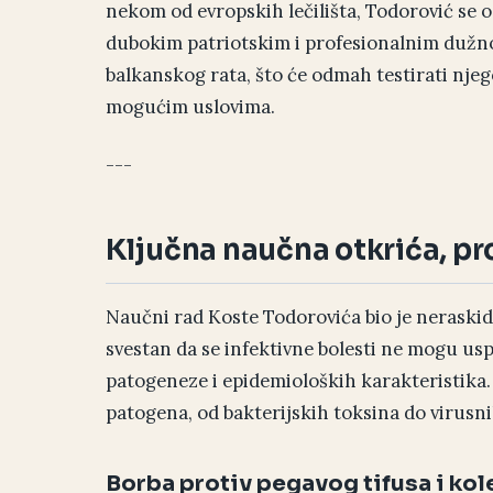
nekom od evropskih lečilišta, Todorović se
dubokim patriotskim i profesionalnim dužno
balkanskog rata, što će odmah testirati nje
mogućim uslovima.
---
Ključna naučna otkrića, pro
Naučni rad Koste Todorovića bio je neraski
svestan da se infektivne bolesti ne mogu usp
patogeneze i epidemioloških karakteristika.
patogena, od bakterijskih toksina do virusni
Borba protiv pegavog tifusa i kol