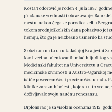
Kosta Todorović je rođen 4. jula 1887. godin
građanske vrednosti i obrazovanje. Rano det
mestu, nakon čega se porodica seli u Beogr
tokom srednjoškolskih dana pokazivao je izu
hemiju, što ga je neizbežno usmerilo ka stu
S obzirom na to da u tadašnjoj Kraljevini Srb
kao i većina talentovanih mladih ljudi tog v
Medicinski fakultet na Univerzitetu u Gracu,
medicinske izvrsnosti u Austro-Ugarskoj mo
ističe posvećenošću i preciznošću u radu. Pos
klinike zaraznih bolesti, koje su u to vreme,
doživljavale svoju naučnu renesansu.
Diplomirao je sa visokim ocenama 1912. godin