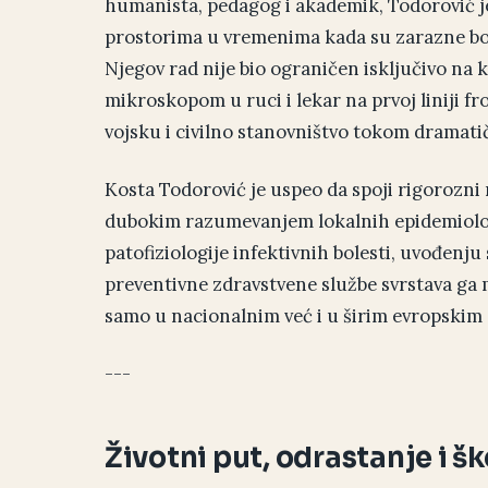
humanista, pedagog i akademik, Todorović j
prostorima u vremenima kada su zarazne bol
Njegov rad nije bio ograničen isključivo na ka
mikroskopom u ruci i lekar na prvoj liniji fr
vojsku i civilno stanovništvo tokom dramatičn
Kosta Todorović je uspeo da spoji rigorozn
dubokim razumevanjem lokalnih epidemiološ
patofiziologije infektivnih bolesti, uvođenju
preventivne zdravstvene službe svrstava ga 
samo u nacionalnim već i u širim evropskim 
---
Životni put, odrastanje i š