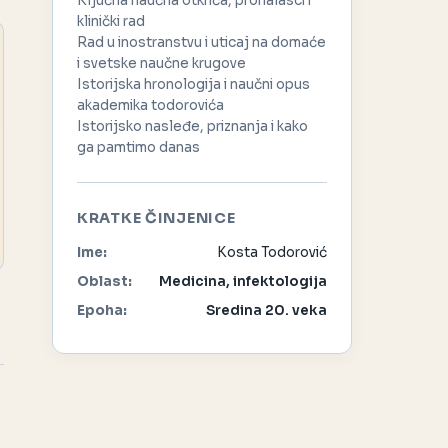
Ključna naučna otkrića, pronalasci i
klinički rad
Rad u inostranstvu i uticaj na domaće
i svetske naučne krugove
Istorijska hronologija i naučni opus
akademika todorovića
Istorijsko nasleđe, priznanja i kako
ga pamtimo danas
KRATKE ČINJENICE
Ime:
Kosta Todorović
Oblast:
Medicina, infektologija
Epoha:
Sredina 20. veka