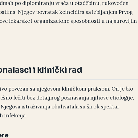
 odmah po diplomiranju vraća u otadžbinu, rukovođen
stima. Njegov povratak koincidira sa izbijanjem Prvog
gove lekarske i organizacione sposobnosti u najsurovijim
nalasci i klinički rad
divo povezan sa njegovom kliničkom praksom. On je bio
ešno lečiti bez detaljnog poznavanja njihove etiologije,
 Njegova istraživanja obuhvatala su širok spektar
h infekcija.
ere