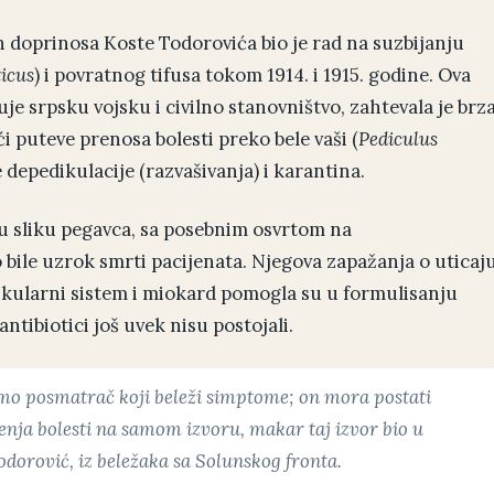
h doprinosa Koste Todorovića bio je rad na suzbijanju
icus
) i povratnog tifusa tokom 1914. i 1915. godine. Ova
uje srpsku vojsku i civilno stanovništvo, zahtevala je brz
ći puteve prenosa bolesti preko bele vaši (
Pediculus
depedikulacije (razvašivanja) i karantina.
ku sliku pegavca, sa posebnim osvrtom na
 bile uzrok smrti pacijenata. Njegova zapažanja o uticaj
skularni sistem i miokard pomogla su u formulisanju
ntibiotici još uvek nisu postojali.
samo posmatrač koji beleži simptome; on mora postati
enja bolesti na samom izvoru, makar taj izvor bio u
dorović, iz beležaka sa Solunskog fronta.