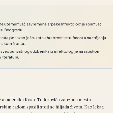
je utemeljivač savremene srpske infektologije i osnivač
i u Beogradu.
rata pokazao je izuzetnu hrabrost i stručnost u suzbijanju
unskom frontu.
g sveobuhvatnog udžbenika iz infektologije na srpskom
literatura.
 ime akademika Koste Todorovića zauzima mesto
rskim radom spasili stotine hiljada života. Kao lekar,