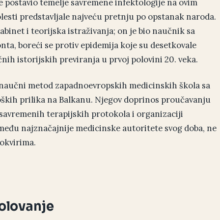
e postavio temelje savremene infektologije na ovim
esti predstavljale najveću pretnju po opstanak naroda.
binet i teorijska istraživanja; on je bio naučnik sa
onta, boreći se protiv epidemija koje su desetkovale
ih istorijskih previranja u prvoj polovini 20. veka.
i naučni metod zapadnoevropskih medicinskih škola sa
kih prilika na Balkanu. Njegov doprinos proučavanju
 savremenih terapijskih protokola i organizaciji
među najznačajnije medicinske autoritete svog doba, ne
okvirima.
kolovanje