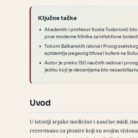
Ključne tačke
Akademik i profesor Kosta Todorović bio 
prve moderne Klinike za infektivne bolest
Tokom Balkanskih ratova i Prvog svetskog 
epidemija pegavog tifusa i kolere na Sol
Autor je preko 150 naučnih radova i prvo
jeziku koji je decenijama bio nezaobilazna 
Uvod
U istoriji srpske medicine i naučne misli,
rezervisano za pionire koji su svojim viziona