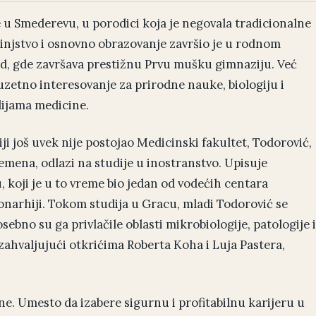
e u Smederevu, u porodici koja je negovala tradicionalne
injstvo i osnovno obrazovanje završio je u rodnom
ad, gde završava prestižnu Prvu mušku gimnaziju. Već
zetno interesovanje za prirodne nauke, biologiju i
dijama medicine.
iji još uvek nije postojao Medicinski fakultet, Todorović,
remena, odlazi na studije u inostranstvo. Upisuje
 koji je u to vreme bio jedan od vodećih centara
narhiji. Tokom studija u Gracu, mladi Todorović se
ebno su ga privlačile oblasti mikrobiologije, patologije i
 zahvaljujući otkrićima Roberta Koha i Luja Pastera,
e. Umesto da izabere sigurnu i profitabilnu karijeru u