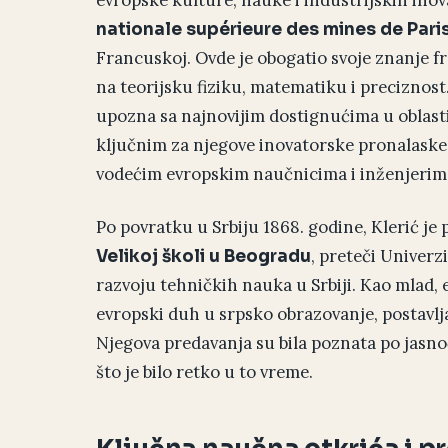
evropske kulture, nauke i industrijskih inov
nationale supérieure des mines de Pari
Francuskoj. Ovde je obogatio svoje znanje f
na teorijsku fiziku, matematiku i preciznost
upozna sa najnovijim dostignućima u oblasti
ključnim za njegove inovatorske pronalaske.
vodećim evropskim naučnicima i inženjerim
Po povratku u Srbiju 1868. godine, Klerić j
, preteči Univerz
Velikoj školi u Beogradu
razvoju tehničkih nauka u Srbiji. Kao mlad, 
evropski duh u srpsko obrazovanje, postavlj
Njegova predavanja su bila poznata po jasno
što je bilo retko u to vreme.