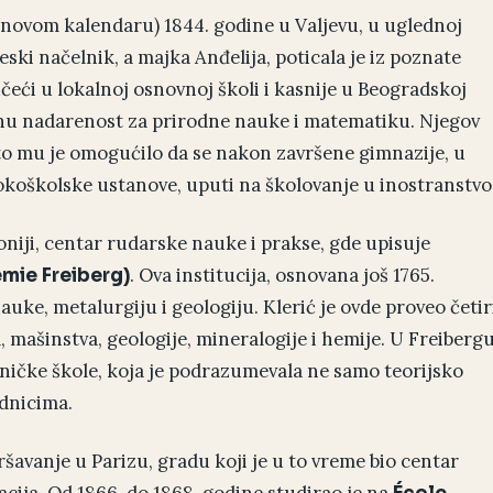
po novom kalendaru) 1844. godine u Valjevu, u uglednoj
reski načelnik, a majka Anđelija, poticala je iz poznate
čeći u lokalnoj osnovnoj školi i kasnije u Beogradskoj
tnu nadarenost za prirodne nauke i matematiku. Njegov
što mu je omogućilo da se nakon završene gimnazije, u
sokoškolske ustanove, uputi na školovanje u inostranstvo
oniji, centar rudarske nauke i prakse, gde upisuje
. Ova institucija, osnovana još 1765.
mie Freiberg)
auke, metalurgiju i geologiju. Klerić je ovde proveo četir
, mašinstva, geologije, mineralogije i hemije. U Freiberg
ničke škole, koja je podrazumevala ne samo teorijsko
dnicima.
ršavanje u Parizu, gradu koji je u to vreme bio centar