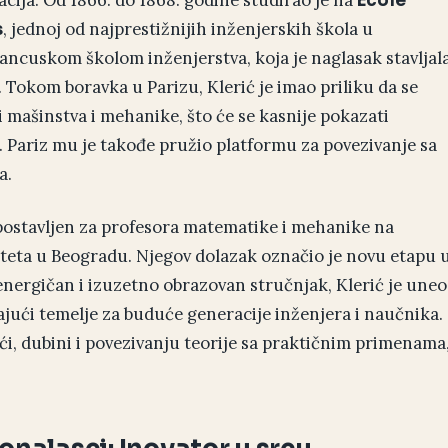
acija. Od 1866. do 1868. godine studirao je na
École
, jednoj od najprestižnijih inženjerskih škola u
s
rancuskom školom inženjerstva, koja je naglasak stavljal
. Tokom boravka u Parizu, Klerić je imao priliku da se
 mašinstva i mehanike, što će se kasnije pokazati
 Pariz mu je takođe pružio platformu za povezivanje sa
a.
e postavljen za profesora matematike i mehanike na
iteta u Beogradu. Njegov dolazak označio je novu etapu 
energičan i izuzetno obrazovan stručnjak, Klerić je uneo
ajući temelje za buduće generacije inženjera i naučnika.
ći, dubini i povezivanju teorije sa praktičnim primenama