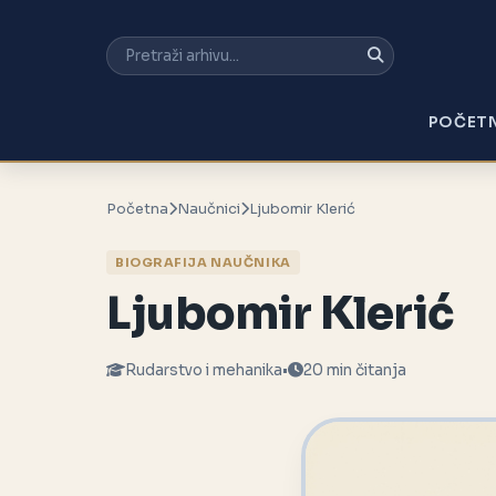
POČET
Početna
Naučnici
Ljubomir Klerić
BIOGRAFIJA NAUČNIKA
Ljubomir Klerić
Rudarstvo i mehanika
•
20 min čitanja