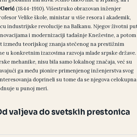
(1844-1910). Višestruko obrazovan inženjer
Klerić
ofesor Velike škole, ministar u više resora i akademik,
rcu industrijske revolucije na Balkanu. Njegov životni pu
inovacijama i modernizaciji tadašnje Kneževine, a potom
most između teorijskog znanja stečenog na prestižnim
ne u konkretnim izazovima razvoja mlade srpske države.
rske mehanike, nisu bila samo lokalnog značaja, već su
tavajući ga među pionire primenjenog inženjerstva svog
 interesovanja doprineli su tome da se njegova celokupna
dnuje u punoj meri.
Od valjeva do svetskih prestonica