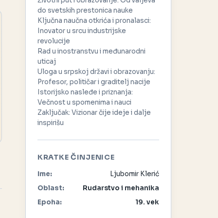
Životni put i obrazovanje: Od valjeva
do svetskih prestonica nauke
Ključna naučna otkrića i pronalasci:
Inovator u srcu industrijske
revolucije
Rad u inostranstvu i međunarodni
uticaj
Uloga u srpskoj državi i obrazovanju:
Profesor, političar i graditelj nacije
Istorijsko nasleđe i priznanja:
Večnost u spomenima i nauci
Zaključak: Vizionar čije ideje i dalje
inspirišu
KRATKE ČINJENICE
Ime:
Ljubomir Klerić
Oblast:
Rudarstvo i mehanika
Epoha:
19. vek