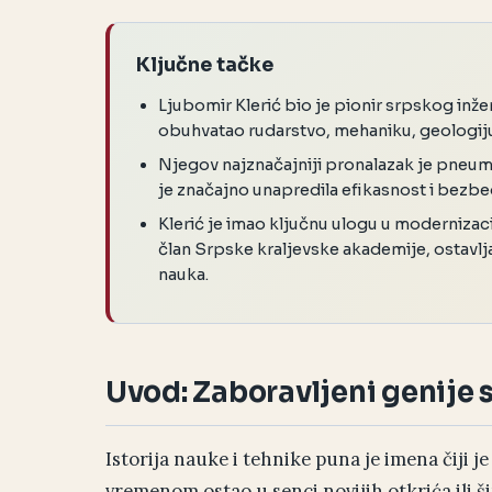
Ključne tačke
Ljubomir Klerić bio je pionir srpskog inženj
obuhvatao rudarstvo, mehaniku, geologiju 
Njegov najznačajniji pronalazak je pneuma
je značajno unapredila efikasnost i bezbe
Klerić je imao ključnu ulogu u modernizacij
član Srpske kraljevske akademije, ostavlja
nauka.
Uvod: Zaboravljeni genije 
Istorija nauke i tehnike puna je imena čiji 
vremenom ostao u senci novijih otkrića ili ši