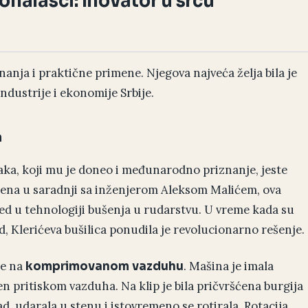
onalasci: Inovator u srcu
nanja i praktične primene. Njegova najveća želja bila je
ndustrije i ekonomije Srbije.
a
aka, koji mu je doneo i međunarodno priznanje, jeste
ijena u saradnji sa inženjerom Aleksom Malićem, ova
ed u tehnologiji bušenja u rudarstvu. U vreme kada su
d, Klerićeva bušilica ponudila je revolucionarno rešenje.
se na
. Mašina je imala
komprimovanom vazduhu
en pritiskom vazduha. Na klip je bila pričvršćena burgija
, udarala u stenu i istovremeno se rotirala. Rotacija