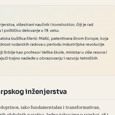
erstva, višestrani naučnik i konstruktor, čiji je rad
i političko delovanje u 19. veku.
tska bušilica Klerić-Malić, patentirana širom Evrope, koja
dnost rudarskih radova u periodu industrijske revolucije.
i Srbije kao profesor Velike škole, ministar u više resora i
jući trajno nasleđe u obrazovanju i razvoju tehničkih
srpskog inženjerstva
je doprinos, iako fundamentalan i transformativan,
rih globalnih narativa. Jedno takvo ime u srpskoj, ali i