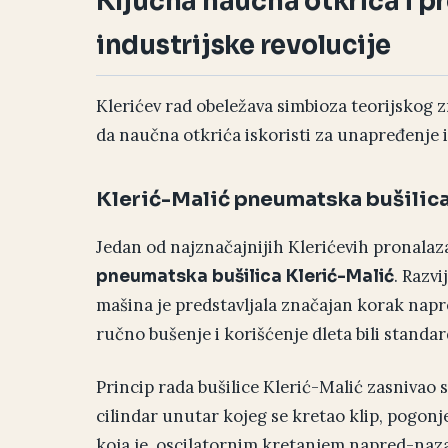
Ključna naučna otkrića i pr
industrijske revolucije
Klerićev rad obeležava simbioza teorijskog z
da naučna otkrića iskoristi za unapređenje i
Klerić-Malić pneumatska bušilic
Jedan od najznačajnijih Klerićevih pronalaz
. Razv
pneumatska bušilica Klerić-Malić
mašina je predstavljala značajan korak napr
ručno bušenje i korišćenje dleta bili standar
Princip rada bušilice Klerić-Malić zasnivao 
cilindar unutar kojeg se kretao klip, pogonj
koja je, oscilatornim kretanjem napred-nazad