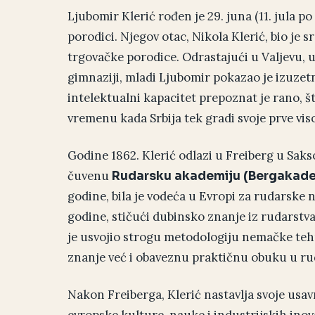
Ljubomir Klerić rođen je 29. juna (11. jula 
porodici. Njegov otac, Nikola Klerić, bio je s
trgovačke porodice. Odrastajući u Valjevu, u
gimnaziji, mladi Ljubomir pokazao je izuze
intelektualni kapacitet prepoznat je rano, 
vremenu kada Srbija tek gradi svoje prve vi
Godine 1862. Klerić odlazi u Freiberg u Saks
čuvenu
Rudarsku akademiju (Bergakade
godine, bila je vodeća u Evropi za rudarske n
godine, stičući dubinsko znanje iz rudarstva
je usvojio strogu metodologiju nemačke teh
znanje već i obaveznu praktičnu obuku u ru
Nakon Freiberga, Klerić nastavlja svoje usav