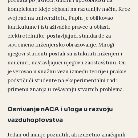
poznata po jasnoći, dubini i sposobnosti da
kompleksne ideje objasni na razumljiv način. Kroz
svoj rad na univerzitetu, Pupin je oblikovao
kurikulume i istraživačke pravce u oblasti
elektrotehnike, postavljajući standarde za
savremeno inženjersko obrazovanje. Mnogi
njegovi studenti postali su istaknuti inženjeri i
naučnici, nastavljajući njegovu zaostavštinu. On
je verovao u snažnu vezu između teorije i prakse,
podstičući studente na eksperimentalni rad i
primenu znanja u rešavanju stvarnih problema.
Osnivanje nACA i uloga u razvoju
vazduhoplovstva
Jedan od manje poznatih, ali izuzetno značajnih