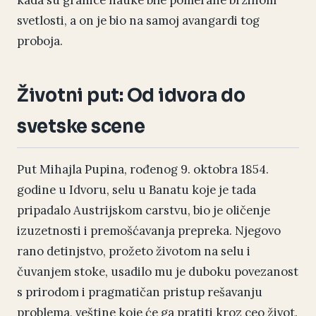
kada su granice nauke bile pomerane brzinom
svetlosti, a on je bio na samoj avangardi tog
proboja.
Životni put: Od idvora do
svetske scene
Put Mihajla Pupina, rođenog 9. oktobra 1854.
godine u Idvoru, selu u Banatu koje je tada
pripadalo Austrijskom carstvu, bio je oličenje
izuzetnosti i premošćavanja prepreka. Njegovo
rano detinjstvo, prožeto životom na selu i
čuvanjem stoke, usadilo mu je duboku povezanost
s prirodom i pragmatičan pristup rešavanju
problema, veštine koje će ga pratiti kroz ceo život.