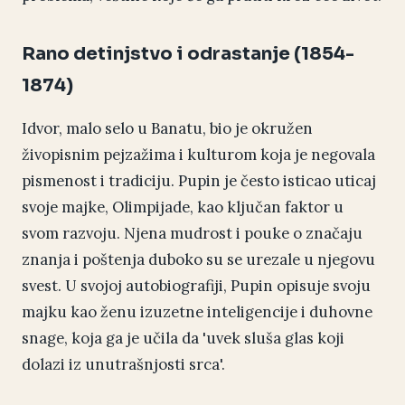
Rano detinjstvo i odrastanje (1854-
1874)
Idvor, malo selo u Banatu, bio je okružen
živopisnim pejzažima i kulturom koja je negovala
pismenost i tradiciju. Pupin je često isticao uticaj
svoje majke, Olimpijade, kao ključan faktor u
svom razvoju. Njena mudrost i pouke o značaju
znanja i poštenja duboko su se urezale u njegovu
svest. U svojoj autobiografiji, Pupin opisuje svoju
majku kao ženu izuzetne inteligencije i duhovne
snage, koja ga je učila da 'uvek sluša glas koji
dolazi iz unutrašnjosti srca'.