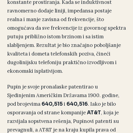
konstante prostiranja. Kada se induktivnost
ravnomerno dodaje liniji, impedansa postaje
realna i manje zavisna od frekvencije, što
omogućava da sve frekvencije iz govornog spektra
putuju približno istom brzinom i sa istim
slabljenjem. Rezultat je bio značajno poboljšanje
kvaliteta i dometa telefonskih poziva, čineći
dugolinijsku telefoniju praktično izvodljivom i
ekonomski isplativijom.
Pupin je svoje pronalaske patentirao u
Sjedinjenim Američkim Državama 1900. godine,
pod brojevima
i
. Iako je bilo
640,515
640,516
osporavanja od strane kompanije
, koja je
AT&T
razvijala sopstvena rešenja, Pupinovi patenti su
prevagnuli, a AT&T je na kraju kupila prava od