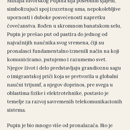
Mihajla Idvorskog Pupina sija posebnim sjajem,
simbolizujući spoj izuzetnog uma, nepokolebljive
upornosti i duboke posvećenosti napretku
čovečanstva. Rođen u skromnom banatskom selu,
Pupin je prešao put od pastira do jednog od
najvažnijih naučnika svog vremena, čiji su
pronalasci fundamentalno izmenili način na koji
komuniciramo, putujemo i razumemo svet.
Njegov život i delo predstavljaju grandioznu sagu
o imigrantskoj priči koja se pretvorila u globalni
naučni trijumf, a njegov doprinos, pre svega u
oblastima fizike i elektrotehnike, postavio je
temelje za razvoj savremenih telekomunikacionih
sistema.
Pupin je bio mnogo više od pronalazača. Bio je