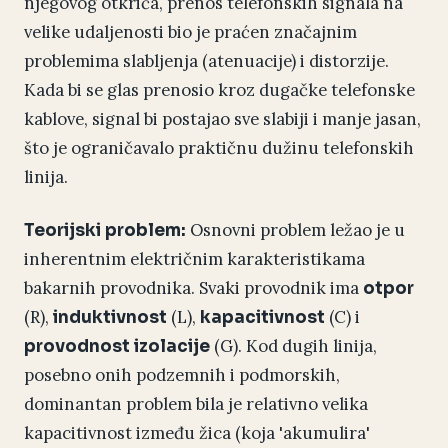
njegovog otkrića, prenos telefonskih signala na
velike udaljenosti bio je praćen značajnim
problemima slabljenja (atenuacije) i distorzije.
Kada bi se glas prenosio kroz dugačke telefonske
kablove, signal bi postajao sve slabiji i manje jasan,
što je ograničavalo praktičnu dužinu telefonskih
linija.
Osnovni problem ležao je u
Teorijski problem:
inherentnim električnim karakteristikama
bakarnih provodnika. Svaki provodnik ima
otpor
(R),
(L),
(C) i
induktivnost
kapacitivnost
(G). Kod dugih linija,
provodnost izolacije
posebno onih podzemnih i podmorskih,
dominantan problem bila je relativno velika
kapacitivnost između žica (koja 'akumulira'