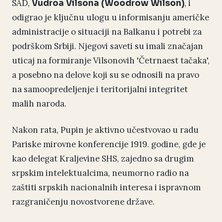
SAD,
, i
Vudroa Vilsona (Woodrow Wilson)
odigrao je ključnu ulogu u informisanju američke
administracije o situaciji na Balkanu i potrebi za
podrškom Srbiji. Njegovi saveti su imali značajan
uticaj na formiranje Vilsonovih 'Četrnaest tačaka',
a posebno na delove koji su se odnosili na pravo
na samoopredeljenje i teritorijalni integritet
malih naroda.
Nakon rata, Pupin je aktivno učestvovao u radu
Pariske mirovne konferencije 1919. godine, gde je
kao delegat Kraljevine SHS, zajedno sa drugim
srpskim intelektualcima, neumorno radio na
zaštiti srpskih nacionalnih interesa i ispravnom
razgraničenju novostvorene države.