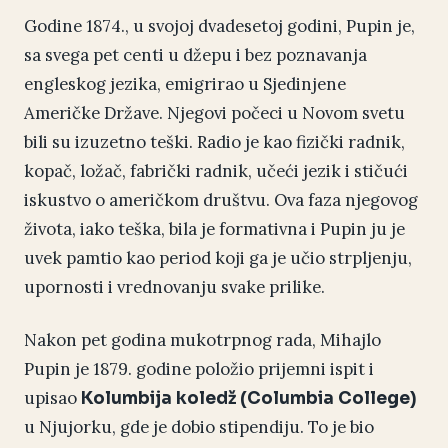
Godine 1874., u svojoj dvadesetoj godini, Pupin je,
sa svega pet centi u džepu i bez poznavanja
engleskog jezika, emigrirao u Sjedinjene
Američke Države. Njegovi počeci u Novom svetu
bili su izuzetno teški. Radio je kao fizički radnik,
kopač, ložač, fabrički radnik, učeći jezik i stičući
iskustvo o američkom društvu. Ova faza njegovog
života, iako teška, bila je formativna i Pupin ju je
uvek pamtio kao period koji ga je učio strpljenju,
upornosti i vrednovanju svake prilike.
Nakon pet godina mukotrpnog rada, Mihajlo
Pupin je 1879. godine položio prijemni ispit i
upisao
Kolumbija koledž (Columbia College)
u Njujorku, gde je dobio stipendiju. To je bio