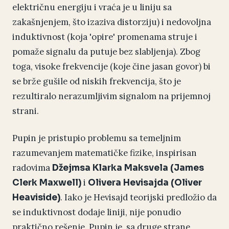
električnu energiju i vraća je u liniju sa
zakašnjenjem, što izaziva distorziju) i nedovoljna
induktivnost (koja 'opire' promenama struje i
pomaže signalu da putuje bez slabljenja). Zbog
toga, visoke frekvencije (koje čine jasan govor) bi
se brže gušile od niskih frekvencija, što je
rezultiralo nerazumljivim signalom na prijemnoj
strani.
Pupin je pristupio problemu sa temeljnim
razumevanjem matematičke fizike, inspirisan
radovima
Džejmsa Klarka Maksvela (James
i
Clerk Maxwell)
Olivera Hevisajda (Oliver
. Iako je Hevisajd teorijski predložio da
Heaviside)
se induktivnost dodaje liniji, nije ponudio
praktično rešenje. Pupin je, sa druge strane,