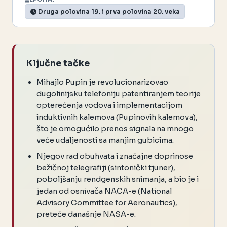
Druga polovina 19. i prva polovina 20. veka
Ključne tačke
Mihajlo Pupin je revolucionarizovao
dugolinijsku telefoniju patentiranjem teorije
opterećenja vodova i implementacijom
induktivnih kalemova (Pupinovih kalemova),
što je omogućilo prenos signala na mnogo
veće udaljenosti sa manjim gubicima.
Njegov rad obuhvata i značajne doprinose
bežičnoj telegrafiji (sintonički tjuner),
poboljšanju rendgenskih snimanja, a bio je i
jedan od osnivača NACA-e (National
Advisory Committee for Aeronautics),
preteče današnje NASA-e.