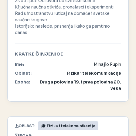
Životni put: Od idvora do svetske scene
Ključna naučna otkrića, pronalasci i eksperimenti
Rad u inostranstvu i uticaj na domaće i svetske
naučne krugove
Istorijsko nasleđe, priznanja i kako ga pamtimo
danas
KRATKE ČINJENICE
Ime:
Mihajlo Pupin
Oblast:
Fizika i telekomunikacije
Epoha:
Druga polovina 19. i prva polovina 20.
veka
OBLAST:
Fizika i telekomunikacije
EPOHA: