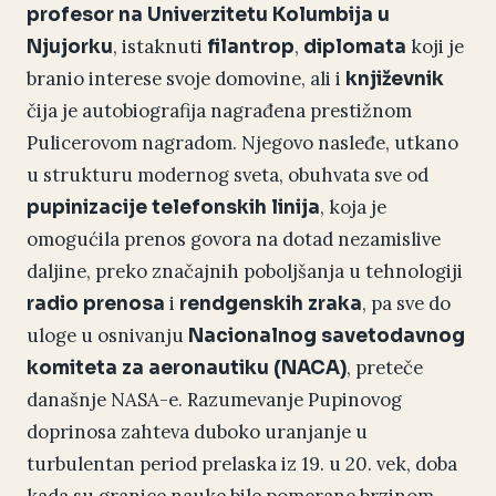
profesor na Univerzitetu Kolumbija u
, istaknuti
,
koji je
Njujorku
filantrop
diplomata
branio interese svoje domovine, ali i
književnik
čija je autobiografija nagrađena prestižnom
Pulicerovom nagradom. Njegovo nasleđe, utkano
u strukturu modernog sveta, obuhvata sve od
, koja je
pupinizacije telefonskih linija
omogućila prenos govora na dotad nezamislive
daljine, preko značajnih poboljšanja u tehnologiji
i
, pa sve do
radio prenosa
rendgenskih zraka
uloge u osnivanju
Nacionalnog savetodavnog
, preteče
komiteta za aeronautiku (NACA)
današnje NASA-e. Razumevanje Pupinovog
doprinosa zahteva duboko uranjanje u
turbulentan period prelaska iz 19. u 20. vek, doba