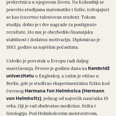
prekretnica u njegovom životu. Na Kolumbiji se
posvetio studijama matematike i fizike, izdvajajući
se kao izuzetno talentovan student. Tokom
studija, dobio je i dve nagrade za postignute
rezultate, što mu je obezbedilo finansijsku
stabilnost i dodatnu motivaciju. Diplomirao je
1883. godine sa najvišim počastima.
Usledio je povratak u Evropu radi daljeg
usavršavanja. Proveo je godinu dana na
Kembridž
u Engleskoj, a zatim je otišao u
univerzitetu
Berlin, gde je studirao eksperimentalnu fiziku kod
čuvenog
Hermana fon Helmholca (Hermann
, jednog od najvećih naučnika 19.
von Helmholtz)
veka, čiji je rad obuhvatao medicinu, fiziku i
fiziologiju. Pod Helmholcovim mentorstvom,