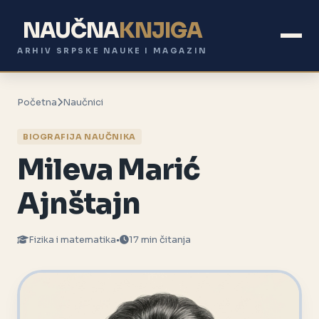
NAUČNA
KNJIGA
ARHIV SRPSKE NAUKE I MAGAZIN
Početna
Naučnici
BIOGRAFIJA NAUČNIKA
Mileva Marić
Ajnštajn
Fizika i matematika
•
17 min čitanja