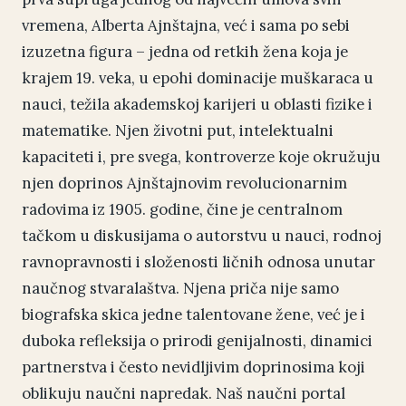
vremena, Alberta Ajnštajna, već i sama po sebi
izuzetna figura – jedna od retkih žena koja je
krajem 19. veka, u epohi dominacije muškaraca u
nauci, težila akademskoj karijeri u oblasti fizike i
matematike. Njen životni put, intelektualni
kapaciteti i, pre svega, kontroverze koje okružuju
njen doprinos Ajnštajnovim revolucionarnim
radovima iz 1905. godine, čine je centralnom
tačkom u diskusijama o autorstvu u nauci, rodnoj
ravnopravnosti i složenosti ličnih odnosa unutar
naučnog stvaralaštva. Njena priča nije samo
biografska skica jedne talentovane žene, već je i
duboka refleksija o prirodi genijalnosti, dinamici
partnerstva i često nevidljivim doprinosima koji
oblikuju naučni napredak. Naš naučni portal