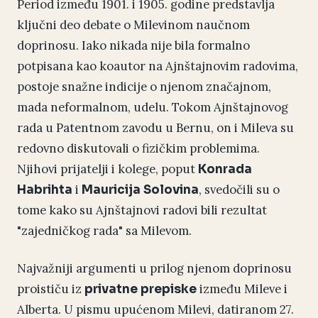
Period između 1901. i 1905. godine predstavlja
ključni deo debate o Milevinom naučnom
doprinosu. Iako nikada nije bila formalno
potpisana kao koautor na Ajnštajnovim radovima,
postoje snažne indicije o njenom značajnom,
mada neformalnom, udelu. Tokom Ajnštajnovog
rada u Patentnom zavodu u Bernu, on i Mileva su
redovno diskutovali o fizičkim problemima.
Njihovi prijatelji i kolege, poput
Konrada
i
, svedočili su o
Habrihta
Mauricija Solovina
tome kako su Ajnštajnovi radovi bili rezultat
"zajedničkog rada" sa Milevom.
Najvažniji argumenti u prilog njenom doprinosu
proističu iz
između Mileve i
privatne prepiske
Alberta. U pismu upućenom Milevi, datiranom 27.