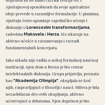
doprineli su ne samo razradi teorija već i
Ajnštajnovoj sposobnosti da svoje apstraktne
ideje prevede u razumljive formulacije. U pismima,
Ajnštajn često spominje zajedničko učenje i
diskusije o
,
Lorencovim transformacijama
radovima
i
, što ukazuje na
Maksvela
Herza
aktivno učešće u razumevanju i razradi
fundamentalnih koncepata.
Iako nikada nije radila u nekoj formalnoj naučnoj
instituciji, njen dom u Bernu je bio centar
intelektualnih diskusija. Grupa prijatelja, poznata
kao
, okupljala se kod
"Akademija Olimpija"
njih, raspravljajući o filozofiji i nauci. Mileva je bila
nezaobilazan deo ovih okupljanja, aktivno
učestvujući u debatama. Njen doprinos je bio