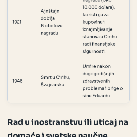
nagrade (oko
10.000 dolara),
Ajnštajn
koristi ga za
dobija
1921
kupovinu i
Nobelovu
iznajmljivanje
nagradu
stanova u Cirihu
radi finansijske
sigurnosti.
Umire nakon
dugogodišnjih
Smrt u Cirihu,
1948
zdravstvenih
Švajcarska
problema i brige o
sinu Eduardu.
Rad u inostranstvu ili uticaj na
domaće i svetske naučne