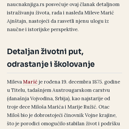
naucnaknjiga.rs posvećuje ovaj članak detaljnom
istraživanju života, rada i nasleđa Mileve Marić
Ajnštajn, nastojeći da rasvetli njenu ulogu iz
naučne i istorijske perspektive.
Detaljan životni put,
odrastanje i školovanje
Mileva
Marić
je rođena 19. decembra 1875. godine
u Titelu, tadašnjem Austrougarskom carstvu
(današnja Vojvodina, Srbija), kao najstarije od
troje dece Miloša Marića i Marije Ružić. Otac
Miloš bio je dobrostojeći činovnik Vojne krajine,
što je porodici omogućilo stabilan život i podršku