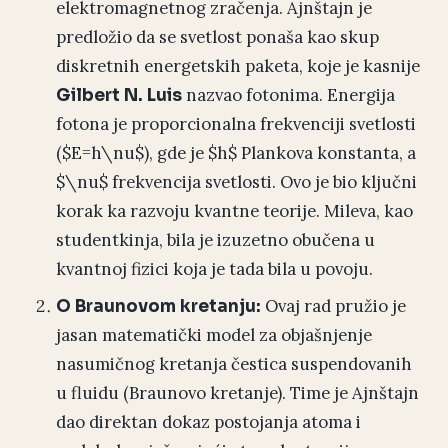
elektromagnetnog zračenja. Ajnštajn je
predložio da se svetlost ponaša kao skup
diskretnih energetskih paketa, koje je kasnije
nazvao fotonima. Energija
Gilbert N. Luis
fotona je proporcionalna frekvenciji svetlosti
($E=h\nu$), gde je $h$ Plankova konstanta, a
$\nu$ frekvencija svetlosti. Ovo je bio ključni
korak ka razvoju kvantne teorije. Mileva, kao
studentkinja, bila je izuzetno obučena u
kvantnoj fizici koja je tada bila u povoju.
Ovaj rad pružio je
O Braunovom kretanju:
jasan matematički model za objašnjenje
nasumičnog kretanja čestica suspendovanih
u fluidu (Braunovo kretanje). Time je Ajnštajn
dao direktan dokaz postojanja atoma i