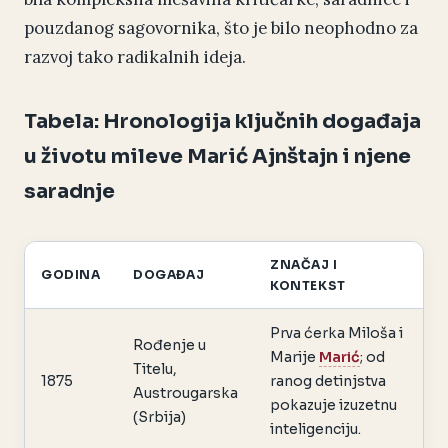
pouzdanog sagovornika, što je bilo neophodno za
razvoj tako radikalnih ideja.
Tabela: Hronologija ključnih događaja
u životu mileve Marić Ajnštajn i njene
saradnje
ZNAČAJ I
GODINA
DOGAĐAJ
KONTEKST
Prva ćerka Miloša i
Rođenje u
Marije
Marić
; od
Titelu,
1875
ranog detinjstva
Austrougarska
pokazuje izuzetnu
(Srbija)
inteligenciju.