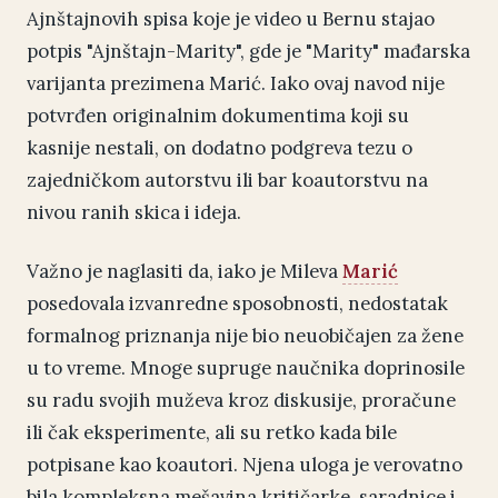
Ajnštajnovih spisa koje je video u Bernu stajao
potpis "Ajnštajn-Marity", gde je "Marity" mađarska
varijanta prezimena Marić. Iako ovaj navod nije
potvrđen originalnim dokumentima koji su
kasnije nestali, on dodatno podgreva tezu o
zajedničkom autorstvu ili bar koautorstvu na
nivou ranih skica i ideja.
Važno je naglasiti da, iako je Mileva
Marić
posedovala izvanredne sposobnosti, nedostatak
formalnog priznanja nije bio neuobičajen za žene
u to vreme. Mnoge supruge naučnika doprinosile
su radu svojih muževa kroz diskusije, proračune
ili čak eksperimente, ali su retko kada bile
potpisane kao koautori. Njena uloga je verovatno
bila kompleksna mešavina kritičarke, saradnice i