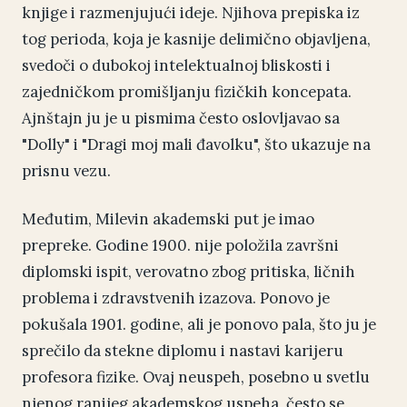
knjige i razmenjujući ideje. Njihova prepiska iz
tog perioda, koja je kasnije delimično objavljena,
svedoči o dubokoj intelektualnoj bliskosti i
zajedničkom promišljanju fizičkih koncepata.
Ajnštajn ju je u pismima često oslovljavao sa
"Dolly" i "Dragi moj mali đavolku", što ukazuje na
prisnu vezu.
Međutim, Milevin akademski put je imao
prepreke. Godine 1900. nije položila završni
diplomski ispit, verovatno zbog pritiska, ličnih
problema i zdravstvenih izazova. Ponovo je
pokušala 1901. godine, ali je ponovo pala, što ju je
sprečilo da stekne diplomu i nastavi karijeru
profesora fizike. Ovaj neuspeh, posebno u svetlu
njenog ranijeg akademskog uspeha, često se