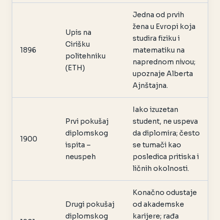
Jedna od prvih
žena u Evropi koja
Upis na
studira fiziku i
Cirišku
1896
matematiku na
politehniku
naprednom nivou;
(ETH)
upoznaje Alberta
Ajnštajna.
Iako izuzetan
Prvi pokušaj
student, ne uspeva
diplomskog
da diplomira; često
1900
ispita –
se tumači kao
neuspeh
posledica pritiska i
ličnih okolnosti.
Konačno odustaje
Drugi pokušaj
od akademske
diplomskog
karijere; rađa