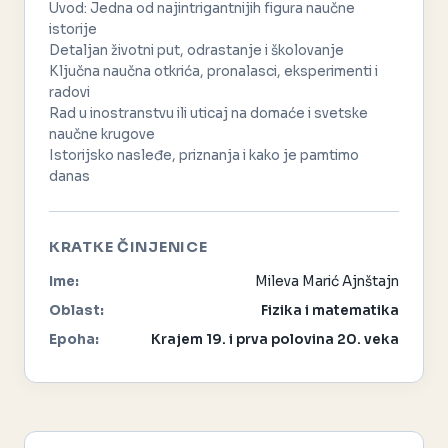
Uvod: Jedna od najintrigantnijih figura naučne
istorije
Detaljan životni put, odrastanje i školovanje
Ključna naučna otkrića, pronalasci, eksperimenti i
radovi
Rad u inostranstvu ili uticaj na domaće i svetske
naučne krugove
Istorijsko nasleđe, priznanja i kako je pamtimo
danas
KRATKE ČINJENICE
Ime:
Mileva Marić Ajnštajn
Oblast:
Fizika i matematika
Epoha:
Krajem 19. i prva polovina 20. veka