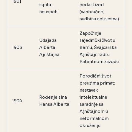
1901
ispita –
ćerku Lizerl
neuspeh
(vanbračno,
sudbina neizvesna).
Započinje
Udaja za
zajednički život u
1903
Alberta
Bernu, Švajcarska;
Ajnštajna
Ajnštajn radi u
Patentnom zavodu.
Porodični život
preuzima primat;
nastavak
Rođenje sina
intelektualne
1904
Hansa Alberta
saradnje sa
Ajnštajnom u
neformalnom
okruženju.