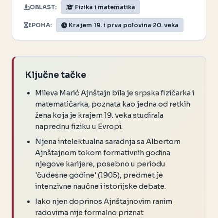
OBLAST:
Fizika i matematika
EPOHA:
Krajem 19. i prva polovina 20. veka
Ključne tačke
Mileva Marić Ajnštajn bila je srpska fizičarka i
matematičarka, poznata kao jedna od retkih
žena koja je krajem 19. veka studirala
naprednu fiziku u Evropi.
Njena intelektualna saradnja sa Albertom
Ajnštajnom tokom formativnih godina
njegove karijere, posebno u periodu
'čudesne godine' (1905), predmet je
intenzivne naučne i istorijske debate.
Iako njen doprinos Ajnštajnovim ranim
radovima nije formalno priznat