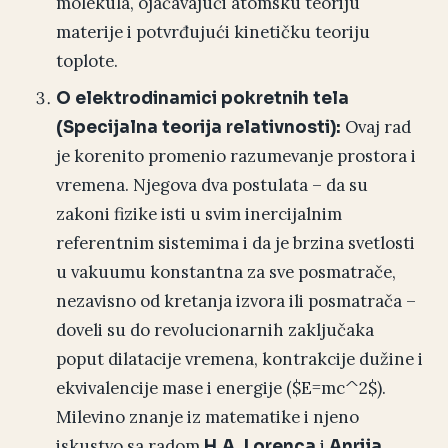
molekula, ojačavajući atomsku teoriju
materije i potvrđujući kinetičku teoriju
toplote.
O elektrodinamici pokretnih tela
Ovaj rad
(Specijalna teorija relativnosti):
je korenito promenio razumevanje prostora i
vremena. Njegova dva postulata – da su
zakoni fizike isti u svim inercijalnim
referentnim sistemima i da je brzina svetlosti
u vakuumu konstantna za sve posmatrače,
nezavisno od kretanja izvora ili posmatrača –
doveli su do revolucionarnih zaključaka
poput dilatacije vremena, kontrakcije dužine i
ekvivalencije mase i energije ($E=mc^2$).
Milevino znanje iz matematike i njeno
iskustvo sa radom
i
H.A. Lorenca
Anrija