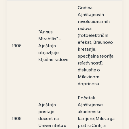
Godina
Ajnštajnovih
revolucionarnih
radova
"Annus
(fotoelektrični
Mirabilis" –
efekat, Braunovo
1905
Ajnštajn
kretanje,
objavljuje
specijalna teorija
ključne radove
relativnosti);
diskusije o
Milevinom
doprinosu.
Početak
Ajnštajn
Ajnštajnove
postaje
akademske
1908
docent na
karijere; Mileva ga
Univerzitetu u
prati u Cirih, a