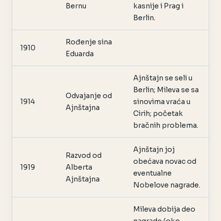
Bernu
kasnije i Prag i
Berlin.
Rođenje sina
1910
Eduarda
Ajnštajn se seli u
Berlin; Mileva se sa
Odvajanje od
1914
sinovima vraća u
Ajnštajna
Cirih; početak
bračnih problema.
Ajnštajn joj
Razvod od
obećava novac od
1919
Alberta
eventualne
Ajnštajna
Nobelove nagrade.
Mileva dobija deo