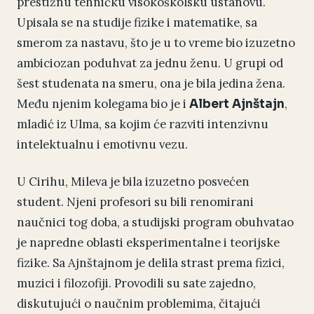
prestižnu tehničku visokoškolsku ustanovu.
Upisala se na studije fizike i matematike, sa
smerom za nastavu, što je u to vreme bio izuzetno
ambiciozan poduhvat za jednu ženu. U grupi od
šest studenata na smeru, ona je bila jedina žena.
Među njenim kolegama bio je i
,
Albert Ajnštajn
mladić iz Ulma, sa kojim će razviti intenzivnu
intelektualnu i emotivnu vezu.
U Cirihu, Mileva je bila izuzetno posvećen
student. Njeni profesori su bili renomirani
naučnici tog doba, a studijski program obuhvatao
je napredne oblasti eksperimentalne i teorijske
fizike. Sa Ajnštajnom je delila strast prema fizici,
muzici i filozofiji. Provodili su sate zajedno,
diskutujući o naučnim problemima, čitajući