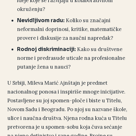
ideje koje se razvijaju u kolaborativnom
okruženju?
Koliko su značajni
Nevidljivom radu:
neformalni doprinosi, kritike, matematičke
provere i diskusije za naučni napredak?
Kako su društvene
Rodnoj diskriminaciji:
norme i predrasude uticale na profesionalne
putanje žena u nauci?
U Srbiji, Mileva Marić Ajnštajn je predmet
nacionalnog ponosa i inspiriše mnoge inicijative.
Postavljene su joj spomen-ploče i biste u Titelu,
Novom Sadu i Beogradu. Po njoj su nazvane škole,
ulice i naučna društva. Njena rodna kuća u Titelu
pretvorena je u spomen-sobu koja čuva sećanje
na njeno detinjstvo i rane godine. Brojne su