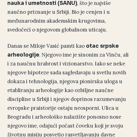
, što je najviše
nauka i umetnosti (SANU)
naučno priznanje u Srbiji. Bio je cenjen i u
međunarodnim akademskim krugovima,
svedočeći o njegovom globalnom uticaju.
Danas se Miloje Vasić pamti kao
otac srpske
. Njegovo ime je sinonim za Vinču, ali
arheologije
i za naučnu hrabrost i vizionarstvo. Iako se neke
njegove hipoteze sada sagledavaju u svetlu novih
dokaza i tehnologija, njegova pionirska uloga u
etabliranju arheologije kao ozbiljne naučne
discipline u Srbiji i njegov doprinos razumevanju
evropske praistorije ostaju neosporni. Ulica u
Beogradu i arheološko nalazište ponosno nose
njegovo ime, odajući počast čoveku koji je svoju
životnu misiju posvetio rasvetljavanju davne