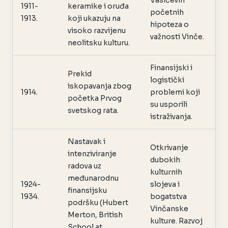
Vasićevih
1911-
keramike i oruđa
početnih
1913.
koji ukazuju na
hipoteza o
visoko razvijenu
važnosti Vinče.
neolitsku kulturu.
Finansijski i
Prekid
logistički
iskopavanja zbog
1914.
problemi koji
početka Prvog
su usporili
svetskog rata.
istraživanja.
Nastavak i
Otkrivanje
intenziviranje
dubokih
radova uz
kulturnih
međunarodnu
1924-
slojeva i
finansijsku
1934.
bogatstva
podršku (Hubert
Vinčanske
Merton, British
kulture. Razvoj
School at