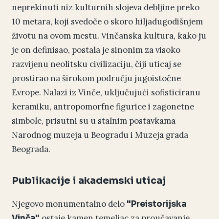
neprekinuti niz kulturnih slojeva debljine preko
10 metara, koji svedoče o skoro hiljadugodišnjem
životu na ovom mestu. Vinčanska kultura, kako ju
je on definisao, postala je sinonim za visoko
razvijenu neolitsku civilizaciju, čiji uticaj se
prostirao na širokom području jugoistočne
Evrope. Nalazi iz Vinče, uključujući sofisticiranu
keramiku, antropomorfne figurice i zagonetne
simbole, prisutni su u stalnim postavkama
Narodnog muzeja u Beogradu i Muzeja grada
Beograda.
Publikacije i akademski uticaj
Njegovo monumentalno delo
"Preistorijska
ostaje kamen temeljac za proučavanje
Vinča"