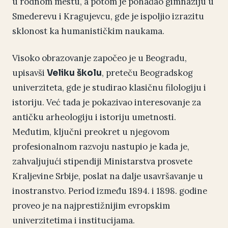
u rodnom mestu, a potom je pohađao gimnaziju u
Smederevu i Kragujevcu, gde je ispoljio izrazitu
sklonost ka humanističkim naukama.
Visoko obrazovanje započeo je u Beogradu,
upisavši
, preteču Beogradskog
Veliku školu
univerziteta, gde je studirao klasičnu filologiju i
istoriju. Već tada je pokazivao interesovanje za
antičku arheologiju i istoriju umetnosti.
Međutim, ključni preokret u njegovom
profesionalnom razvoju nastupio je kada je,
zahvaljujući stipendiji Ministarstva prosvete
Kraljevine Srbije, poslat na dalje usavršavanje u
inostranstvo. Period između 1894. i 1898. godine
proveo je na najprestižnijim evropskim
univerzitetima i institucijama.