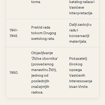
toma.
katalog nalaza i
Vasićeve
interpretacije.
Dalji zastoji u
Prekid rada
1941-
radu i
tokom Drugog
1945.
konzervaciji
svetskog rata.
materijala.
Objavljivanje
'Žičke zbornika'
Pokazatelj
(posvećenog
širokog
manastiru Žiči),
opsega
1950.
jednog od
Vasićevih
poslednjih
interesovanja
značajnijih
izvan Vinče.
radova.