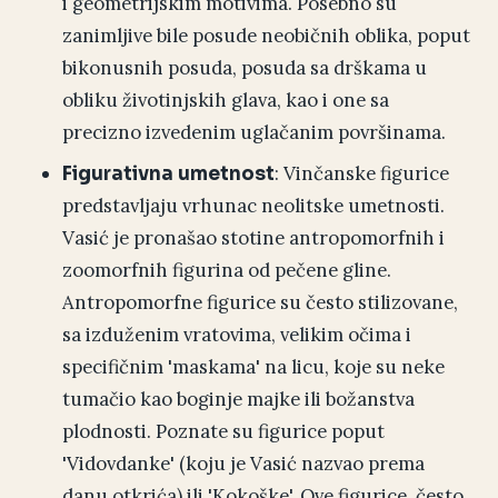
i geometrijskim motivima. Posebno su
zanimljive bile posude neobičnih oblika, poput
bikonusnih posuda, posuda sa drškama u
obliku životinjskih glava, kao i one sa
precizno izvedenim uglačanim površinama.
: Vinčanske figurice
Figurativna umetnost
predstavljaju vrhunac neolitske umetnosti.
Vasić je pronašao stotine antropomorfnih i
zoomorfnih figurina od pečene gline.
Antropomorfne figurice su često stilizovane,
sa izduženim vratovima, velikim očima i
specifičnim 'maskama' na licu, koje su neke
tumačio kao boginje majke ili božanstva
plodnosti. Poznate su figurice poput
'Vidovdanke' (koju je Vasić nazvao prema
danu otkrića) ili 'Kokoške'. Ove figurice, često