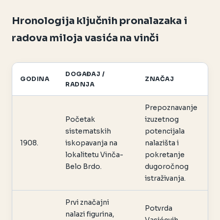
Hronologija ključnih pronalazaka i
radova miloja vasića na vinči
DOGAĐAJ /
GODINA
ZNAČAJ
RADNJA
Prepoznavanje
Početak
izuzetnog
sistematskih
potencijala
1908.
iskopavanja na
nalazišta i
lokalitetu Vinča-
pokretanje
Belo Brdo.
dugoročnog
istraživanja.
Prvi značajni
Potvrda
nalazi figurina,