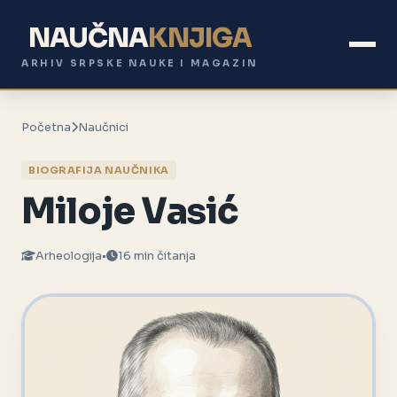
NAUČNA
KNJIGA
ARHIV SRPSKE NAUKE I MAGAZIN
Početna
Naučnici
BIOGRAFIJA NAUČNIKA
Miloje Vasić
Arheologija
•
16 min čitanja