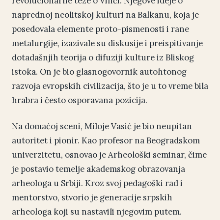
revolucionarne teze o Vinči. Njegove ideje o
naprednoj neolitskoj kulturi na Balkanu, koja je
posedovala elemente proto-pismenosti i rane
metalurgije, izazivale su diskusije i preispitivanje
dotadašnjih teorija o difuziji kulture iz Bliskog
istoka. On je bio glasnogovornik autohtonog
razvoja evropskih civilizacija, što je u to vreme bila
hrabra i često osporavana pozicija.
Na domaćoj sceni, Miloje Vasić je bio neupitan
autoritet i pionir. Kao profesor na Beogradskom
univerzitetu, osnovao je Arheološki seminar, čime
je postavio temelje akademskog obrazovanja
arheologa u Srbiji. Kroz svoj pedagoški rad i
mentorstvo, stvorio je generacije srpskih
arheologa koji su nastavili njegovim putem.