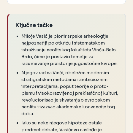
Ključne tačke
Miloje Vasić je pionir srpske arheologije,
najpoznatiji po otkriću i sistematskom
istraživanju neolitskog lokaliteta Vinča-Belo
Brdo, čime je postavio temelje za
razumevanje praistorije jugoistočne Evrope.
Njegov rad na Vinči, obeležen modernim
stratigrafskim metodama i ambicioznim
interpretacijama, poput teorije o proto-
pismu i visokorazvijenoj preklasičnoj kulturi,
revolucionisao je shvatanja o evropskom
neolitu i izazvao akademske konvencije tog
doba.
Iako su neke njegove hipoteze ostale
predmet debate, Vasićevo nasleđe je