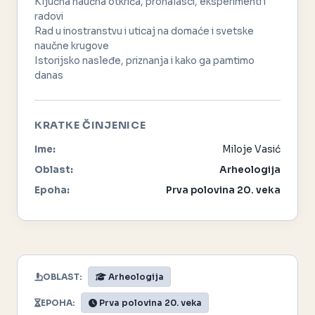
Ključna naučna otkrića, pronalasci, eksperimenti i
radovi
Rad u inostranstvu i uticaj na domaće i svetske
naučne krugove
Istorijsko nasleđe, priznanja i kako ga pamtimo
danas
KRATKE ČINJENICE
Ime:
Miloje Vasić
Oblast:
Arheologija
Epoha:
Prva polovina 20. veka
OBLAST:
Arheologija
EPOHA:
Prva polovina 20. veka