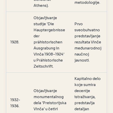
metodologije.
Athens).
Objavljivanje
studije 'Die
Prvo
Hauptergebnisse
sveobuhvatno
der
predstavljanje
1928.
prähistorischen
rezultata Vinče
Ausgrabung in
međunarodnoj
Vinča 1908–1924'
naučnoj
u Prähistorische
javnosti.
Zeitschrift.
Kapitalno delo
koje sumira
Objavljivanje
decenije
monumentalnog
istraživanja,
1932-
dela 'Preistorijska
predstavlja
1936.
Vinča' u četiri
detaljan