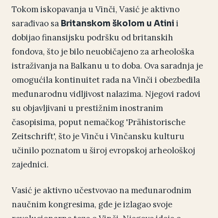
Tokom iskopavanja u Vinči, Vasić je aktivno
sarađivao sa
i
Britanskom školom u Atini
dobijao finansijsku podršku od britanskih
fondova, što je bilo neuobičajeno za arheološka
istraživanja na Balkanu u to doba. Ova saradnja je
omogućila kontinuitet rada na Vinči i obezbedila
međunarodnu vidljivost nalazima. Njegovi radovi
su objavljivani u prestižnim inostranim
časopisima, poput nemačkog 'Prähistorische
Zeitschrift', što je Vinču i Vinčansku kulturu
učinilo poznatom u široj evropskoj arheološkoj
zajednici.
Vasić je aktivno učestvovao na međunarodnim
naučnim kongresima, gde je izlagao svoje