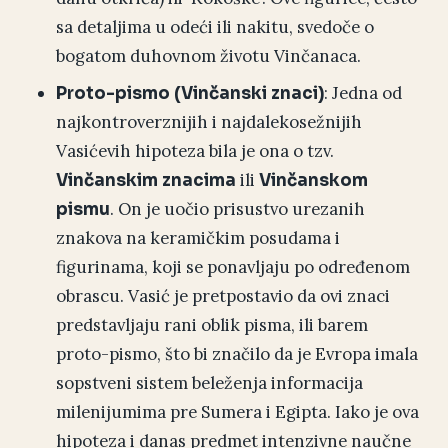
sa detaljima u odeći ili nakitu, svedoče o
bogatom duhovnom životu Vinčanaca.
: Jedna od
Proto-pismo (Vinčanski znaci)
najkontroverznijih i najdalekosežnijih
Vasićevih hipoteza bila je ona o tzv.
ili
Vinčanskim znacima
Vinčanskom
. On je uočio prisustvo urezanih
pismu
znakova na keramičkim posudama i
figurinama, koji se ponavljaju po određenom
obrascu. Vasić je pretpostavio da ovi znaci
predstavljaju rani oblik pisma, ili barem
proto-pismo, što bi značilo da je Evropa imala
sopstveni sistem beleženja informacija
milenijumima pre Sumera i Egipta. Iako je ova
hipoteza i danas predmet intenzivne naučne