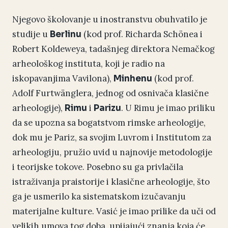
Njegovo školovanje u inostranstvu obuhvatilo je
studije u
(kod prof. Richarda Schönea i
Berlinu
Robert Koldeweya, tadašnjeg direktora Nemačkog
arheološkog instituta, koji je radio na
iskopavanjima Vavilona),
(kod prof.
Minhenu
Adolf Furtwänglera, jednog od osnivača klasične
arheologije),
i
. U Rimu je imao priliku
Rimu
Parizu
da se upozna sa bogatstvom rimske arheologije,
dok mu je Pariz, sa svojim Luvrom i Institutom za
arheologiju, pružio uvid u najnovije metodologije
i teorijske tokove. Posebno su ga privlačila
istraživanja praistorije i klasične arheologije, što
ga je usmerilo ka sistematskom izučavanju
materijalne kulture. Vasić je imao prilike da uči od
velikih umova tog doba, upijajući znanja koja će