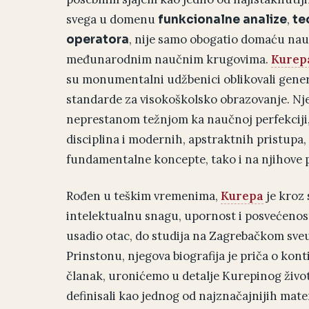
svega u domenu
,
funkcionalne analize
te
, nije samo obogatio domaću nauč
operatora
međunarodnim naučnim krugovima.
Kurep
su monumentalni udžbenici oblikovali generac
standarde za visokoškolsko obrazovanje. Nj
neprestanom težnjom ka naučnoj perfekciji,
disciplina i modernih, apstraktnih pristupa
fundamentalne koncepte, tako i na njihove 
Rođen u teškim vremenima,
Kurepa
je kroz 
intelektualnu snagu, upornost i posvećenost
usadio otac, do studija na Zagrebačkom sve
Prinstonu, njegova biografija je priča o kon
članak, uronićemo u detalje Kurepinog život
definisali kao jednog od najznačajnijih matem