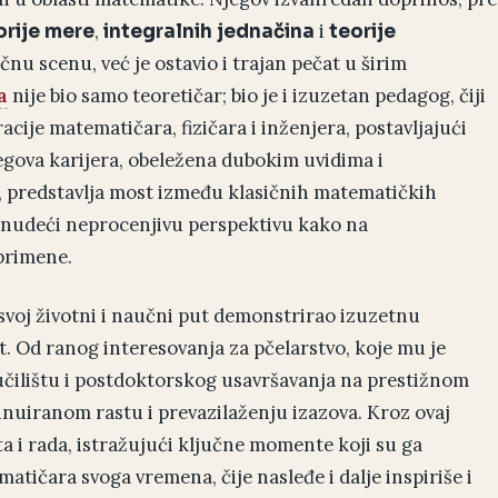
,
i
orije mere
integralnih jednačina
teorije
nu scenu, već je ostavio i trajan pečat u širim
a
nije bio samo teoretičar; bio je i izuzetan pedagog, čiji
ije matematičara, fizičara i inženjera, postavljajući
egova karijera, obeležena dubokim uvidima i
 predstavlja most između klasičnih matematičkih
, nudeći neprocenjivu perspektivu kako na
primene.
svoj životni i naučni put demonstrirao izuzetnu
. Od ranog interesovanja za pčelarstvo, koje mu je
učilištu i postdoktorskog usavršavanja na prestižnom
tinuiranom rastu i prevazilaženju izazova. Kroz ovaj
a i rada, istražujući ključne momente koji su ga
atičara svoga vremena, čije nasleđe i dalje inspiriše i