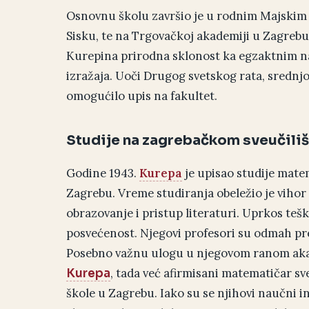
Osnovnu školu završio je u rodnim Majskim P
Sisku, te na Trgovačkoj akademiji u Zagrebu
Kurepina prirodna sklonost ka egzaktnim na
izražaja. Uoči Drugog svetskog rata, srednjo
omogućilo upis na fakultet.
Studije na zagrebačkom sveučiliš
Godine 1943.
Kurepa
je upisao studije matem
Zagrebu. Vreme studiranja obeležio je vihor
obrazovanje i pristup literaturi. Uprkos teš
posvećenost. Njegovi profesori su odmah pre
Posebno važnu ulogu u njegovom ranom akad
, tada već afirmisani matematičar sv
Kurepa
škole u Zagrebu. Iako su se njihovi naučni int