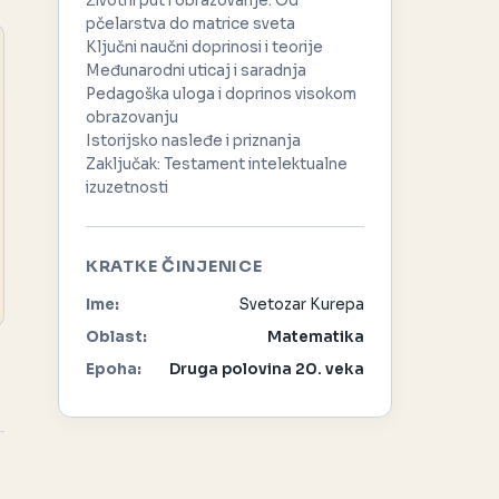
Životni put i obrazovanje: Od
pčelarstva do matrice sveta
Ključni naučni doprinosi i teorije
Međunarodni uticaj i saradnja
Pedagoška uloga i doprinos visokom
obrazovanju
Istorijsko nasleđe i priznanja
Zaključak: Testament intelektualne
izuzetnosti
KRATKE ČINJENICE
Ime:
Svetozar Kurepa
Oblast:
Matematika
Epoha:
Druga polovina 20. veka