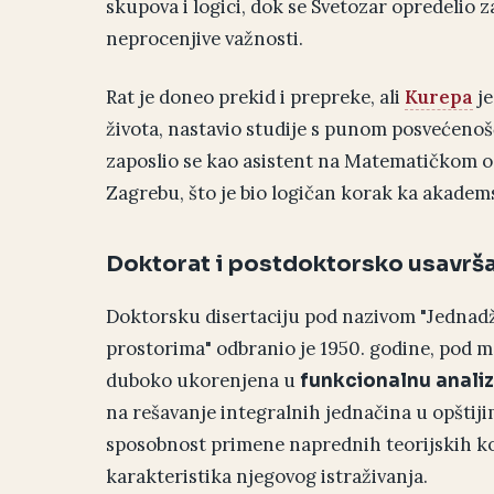
skupova i logici, dok se Svetozar opredelio z
neprocenjive važnosti.
Rat je doneo prekid i prepreke, ali
Kurepa
je
života, nastavio studije s punom posvećenoš
zaposlio se kao asistent na Matematičkom 
Zagrebu, što je bio logičan korak ka akadems
Doktorat i postdoktorsko usavrša
Doktorsku disertaciju pod nazivom "Jednadž
prostorima" odbranio je 1950. godine, pod
duboko ukorenjena u
funkcionalnu anali
na rešavanje integralnih jednačina u opštij
sposobnost primene naprednih teorijskih ko
karakteristika njegovog istraživanja.