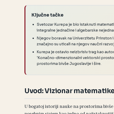
Ključne tačke
Svetozar Kurepa je bio istaknuti matematič
integralne jednačine i algebarske nejedna
Njegov boravak na Univerzitetu Prinston 
značajno su uticali na njegov naučni razvoj
Kurepa je ostavio neizbrisiv trag kao aut
'Konačno-dimenzionalni vektorski prostori
prostorima bivše Jugoslavije i šire.
Uvod: Vizionar matematike
U bogatoj istoriji nauke na prostorima bivše
posebnim sjajem kao jedno od najistaknutiji