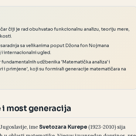
ar čiji je rad obuhvatao funkcionalnu analizu, teoriju mere,
kosti.
i saradnja sa velikanima poput Džona fon Nojmana
 i internacionalni ugled.
or fundamentalnih udžbenika 'Matematička analiza' i
 i primjene', koji su formirali generacije matematičara na
 i most generacija
 Jugoslavije, ime
(1923-2010) sija
Svetozara Kurepe
h u oblasti matematike. Njegov izvanredan doprinos, pre