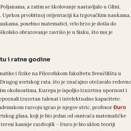
oljanama, a zatim se školovanje nastavljalo u Glini,
. Uprkos prvobitnoj orijentaciji ka trgovačkim naukama,
ukama, posebno matematici, vrlo brzo je došla do
školsko obrazovanje završio je u Sisku, što mu je
tu i ratne godine
atike i fizike na Filozofskom fakultetu Sveučilišta u
 Drugog svetskog rata, što je značajno otežavalo redovn
kim okolnostima, Kurepa je ispoljio izuzetnu upornost i
poznali izuzetan talenat i intelektualne kapacitete.
emskom razvoju igrao je njegov stric, profesor
Đuro
etskog glasa, koji je bio jedan od osnivača matematičke
eresi kasnije razdvojili – Đuro je bio sklon teoriji