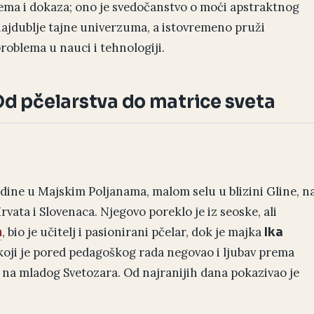
ema i dokaza; ono je svedočanstvo o moći apstraktnog
 najdublje tajne univerzuma, a istovremeno pruži
roblema u nauci i tehnologiji.
 Od pčelarstva do matrice sveta
odine u Majskim Poljanama, malom selu u blizini Gline, n
Hrvata i Slovenaca. Njegovo poreklo je iz seoske, ali
, bio je učitelj i pasionirani pčelar, dok je majka
a
Ika
 koji je pored pedagoškog rada negovao i ljubav prema
aj na mladog Svetozara. Od najranijih dana pokazivao je