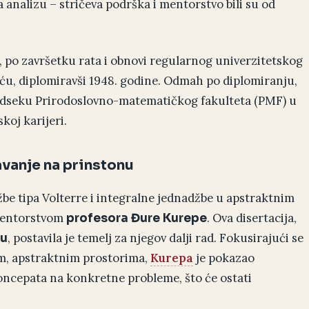
a analizu – stričeva podrška i mentorstvo bili su od
, po završetku rata i obnovi regularnog univerzitetskog
ću, diplomiravši 1948. godine. Odmah po diplomiranju,
odseku Prirodoslovno-matematičkog fakulteta (PMF) u
koj karijeri.
vanje na prinstonu
be tipa Volterre i integralne jednadžbe u apstraktnim
 mentorstvom
. Ova disertacija,
profesora Đure Kurepe
, postavila je temelj za njegov dalji rad. Fokusirajući se
zu
im, apstraktnim prostorima,
Kurepa
je pokazao
ncepata na konkretne probleme, što će ostati