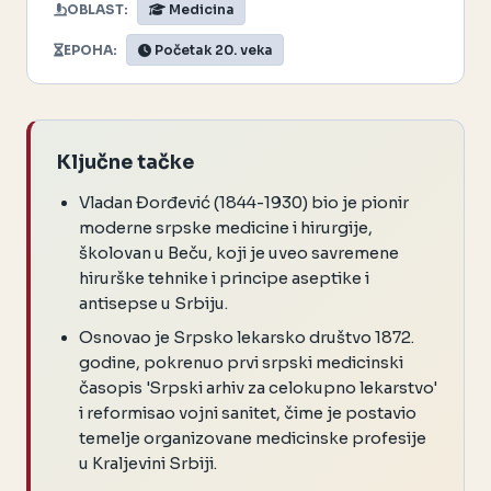
OBLAST:
Medicina
EPOHA:
Početak 20. veka
Ključne tačke
Vladan Đorđević (1844-1930) bio je pionir
moderne srpske medicine i hirurgije,
školovan u Beču, koji je uveo savremene
hirurške tehnike i principe aseptike i
antisepse u Srbiju.
Osnovao je Srpsko lekarsko društvo 1872.
godine, pokrenuo prvi srpski medicinski
časopis 'Srpski arhiv za celokupno lekarstvo'
i reformisao vojni sanitet, čime je postavio
temelje organizovane medicinske profesije
u Kraljevini Srbiji.