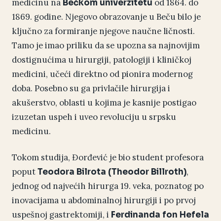
medicinu na
od 1864. do
Bečkom univerzitetu
1869. godine. Njegovo obrazovanje u Beču bilo je
ključno za formiranje njegove naučne ličnosti.
Tamo je imao priliku da se upozna sa najnovijim
dostignućima u hirurgiji, patologiji i kliničkoj
medicini, učeći direktno od pionira modernog
doba. Posebno su ga privlačile hirurgija i
akušerstvo, oblasti u kojima je kasnije postigao
izuzetan uspeh i uveo revoluciju u srpsku
medicinu.
Tokom studija, Đorđević je bio student profesora
poput
,
Teodora Bilrota (Theodor Billroth)
jednog od najvećih hirurga 19. veka, poznatog po
inovacijama u abdominalnoj hirurgiji i po prvoj
uspešnoj gastrektomiji, i
Ferdinanda fon Hefela