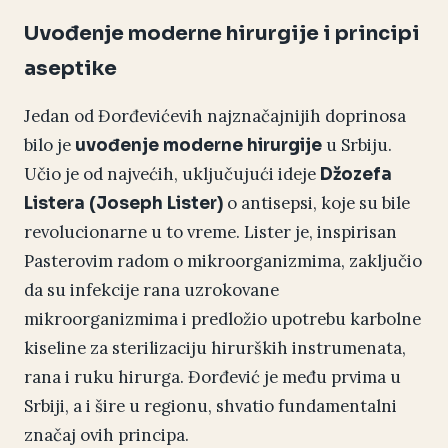
Uvođenje moderne hirurgije i principi
aseptike
Jedan od Đorđevićevih najznačajnijih doprinosa
bilo je
u Srbiju.
uvođenje moderne hirurgije
Učio je od najvećih, uključujući ideje
Džozefa
o antisepsi, koje su bile
Listera (Joseph Lister)
revolucionarne u to vreme. Lister je, inspirisan
Pasterovim radom o mikroorganizmima, zaključio
da su infekcije rana uzrokovane
mikroorganizmima i predložio upotrebu karbolne
kiseline za sterilizaciju hirurških instrumenata,
rana i ruku hirurga. Đorđević je među prvima u
Srbiji, a i šire u regionu, shvatio fundamentalni
značaj ovih principa.