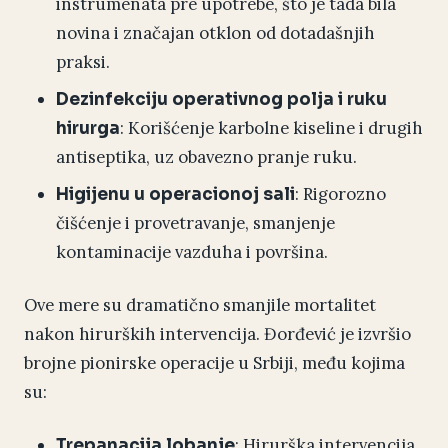
instrumenata pre upotrebe, što je tada bila
novina i značajan otklon od dotadašnjih
praksi.
Dezinfekciju operativnog polja i ruku
: Korišćenje karbolne kiseline i drugih
hirurga
antiseptika, uz obavezno pranje ruku.
: Rigorozno
Higijenu u operacionoj sali
čišćenje i provetravanje, smanjenje
kontaminacije vazduha i površina.
Ove mere su dramatično smanjile mortalitet
nakon hirurških intervencija. Đorđević je izvršio
brojne pionirske operacije u Srbiji, među kojima
su:
: Hirurška intervencija
Trepanacija lobanje