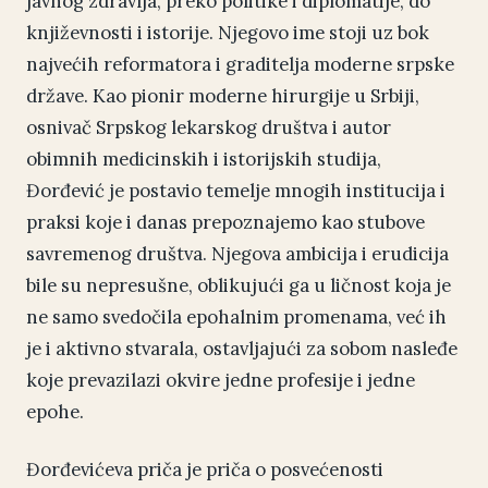
javnog zdravlja, preko politike i diplomatije, do
književnosti i istorije. Njegovo ime stoji uz bok
najvećih reformatora i graditelja moderne srpske
države. Kao pionir moderne hirurgije u Srbiji,
osnivač Srpskog lekarskog društva i autor
obimnih medicinskih i istorijskih studija,
Đorđević je postavio temelje mnogih institucija i
praksi koje i danas prepoznajemo kao stubove
savremenog društva. Njegova ambicija i erudicija
bile su nepresušne, oblikujući ga u ličnost koja je
ne samo svedočila epohalnim promenama, već ih
je i aktivno stvarala, ostavljajući za sobom nasleđe
koje prevazilazi okvire jedne profesije i jedne
epohe.
Đorđevićeva priča je priča o posvećenosti