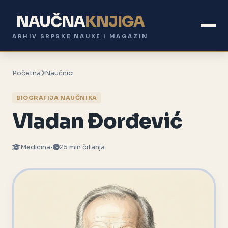
NAUČNA
KNJIGA
ARHIV SRPSKE NAUKE I MAGAZIN
Početna
Naučnici
BIOGRAFIJA NAUČNIKA
Vladan Đorđević
Medicina
•
25 min čitanja