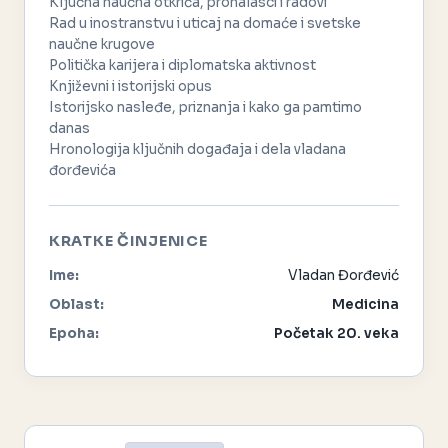
Ključna naučna otkrića, pronalasci i radovi
Rad u inostranstvu i uticaj na domaće i svetske
naučne krugove
Politička karijera i diplomatska aktivnost
Književni i istorijski opus
Istorijsko nasleđe, priznanja i kako ga pamtimo
danas
Hronologija ključnih događaja i dela vladana
đorđevića
KRATKE ČINJENICE
Ime:
Vladan Đorđević
Oblast:
Medicina
Epoha:
Početak 20. veka