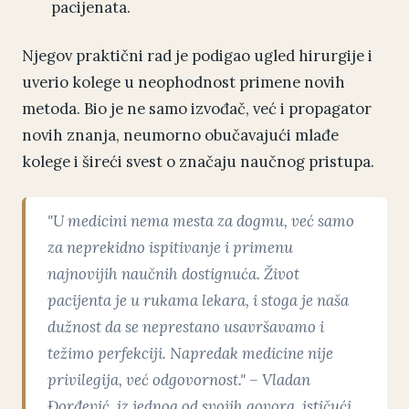
pacijenata.
Njegov praktični rad je podigao ugled hirurgije i
uverio kolege u neophodnost primene novih
metoda. Bio je ne samo izvođač, već i propagator
novih znanja, neumorno obučavajući mlađe
kolege i šireći svest o značaju naučnog pristupa.
"U medicini nema mesta za dogmu, već samo
za neprekidno ispitivanje i primenu
najnovijih naučnih dostignuća. Život
pacijenta je u rukama lekara, i stoga je naša
dužnost da se neprestano usavršavamo i
težimo perfekciji. Napredak medicine nije
privilegija, već odgovornost." – Vladan
Đorđević, iz jednog od svojih govora, ističući