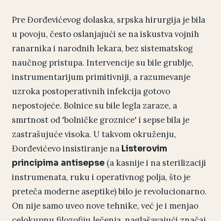
Pre Đorđevićevog dolaska, srpska hirurgija je bila
u povoju, često oslanjajući se na iskustva vojnih
ranarnika i narodnih lekara, bez sistematskog
naučnog pristupa. Intervencije su bile grublje,
instrumentarijum primitivniji, a razumevanje
uzroka postoperativnih infekcija gotovo
nepostojeće. Bolnice su bile legla zaraze, a
smrtnost od 'bolničke groznice' i sepse bila je
zastrašujuće visoka. U takvom okruženju,
Đorđevićevo insistiranje na
Listerovim
(a kasnije i na sterilizaciji
principima antisepse
instrumenata, ruku i operativnog polja, što je
preteča moderne aseptike) bilo je revolucionarno.
On nije samo uveo nove tehnike, već je i menjao
celokupnu filozofiju lečenja, naglašavajući značaj