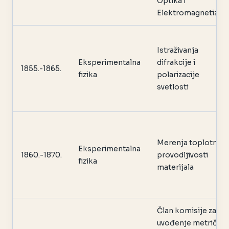
Optika i
Elektromagnetizam
Istraživanja
Eksperimentalna
difrakcije i
1855.-1865.
fizika
polarizacije
svetlosti
Merenja toplotne
Eksperimentalna
1860.-1870.
provodljivosti
fizika
materijala
Član komisije za
uvođenje metričko