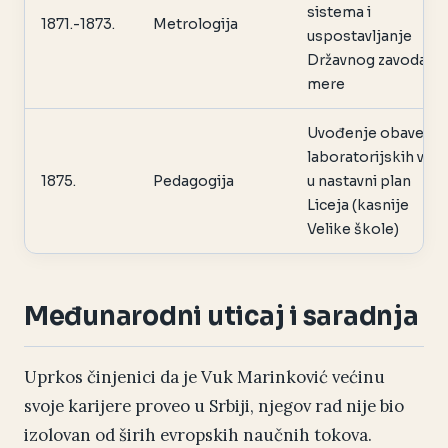
sistema i
1871.-1873.
Metrologija
uspostavljanje
Državnog zavoda za
mere
Uvođenje obavezni
laboratorijskih vežb
1875.
Pedagogija
u nastavni plan
Liceja (kasnije
Velike škole)
Međunarodni uticaj i saradnja
Uprkos činjenici da je Vuk Marinković većinu
svoje karijere proveo u Srbiji, njegov rad nije bio
izolovan od širih evropskih naučnih tokova.