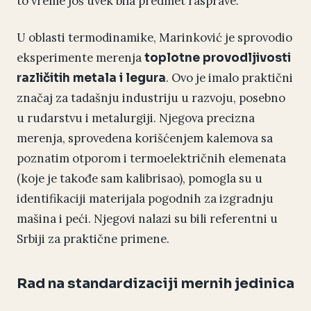
to vreme još uvek bila predmet rasprave.
U oblasti termodinamike, Marinković je sprovodio
eksperimente merenja
toplotne provodljivosti
. Ovo je imalo praktični
različitih metala i legura
značaj za tadašnju industriju u razvoju, posebno
u rudarstvu i metalurgiji. Njegova precizna
merenja, sprovedena korišćenjem kalemova sa
poznatim otporom i termoelektričnih elemenata
(koje je takođe sam kalibrisao), pomogla su u
identifikaciji materijala pogodnih za izgradnju
mašina i peći. Njegovi nalazi su bili referentni u
Srbiji za praktične primene.
Rad na standardizaciji mernih jedinica