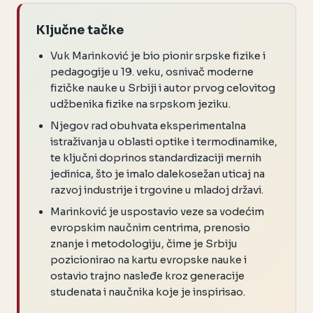
Ključne tačke
Vuk Marinković je bio pionir srpske fizike i
pedagogije u 19. veku, osnivač moderne
fizičke nauke u Srbiji i autor prvog celovitog
udžbenika fizike na srpskom jeziku.
Njegov rad obuhvata eksperimentalna
istraživanja u oblasti optike i termodinamike,
te ključni doprinos standardizaciji mernih
jedinica, što je imalo dalekosežan uticaj na
razvoj industrije i trgovine u mladoj državi.
Marinković je uspostavio veze sa vodećim
evropskim naučnim centrima, prenosio
znanje i metodologiju, čime je Srbiju
pozicionirao na kartu evropske nauke i
ostavio trajno nasleđe kroz generacije
studenata i naučnika koje je inspirisao.