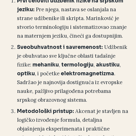
Prvi celoviti udžbenik fizike na srpskom
Pre njega, nastava se oslanjala na
jeziku:
strane udžbenike ili skripta. Marinković je
stvorio terminologiju i sistematizovao znanje
na maternjem jeziku, čineći ga dostupnijim.
Udžbenik
Sveobuhvatnost i savremenost:
je obuhvatao sve ključne oblasti tadašnje
fizike:
,
,
,
mehaniku
termologiju
akustiku
, i početke
.
optiku
elektromagnetizma
Sadržao je najnovija dostignuća iz evropske
nauke, pažljivo prilagođena potrebama
srpskog obrazovnog sistema.
Akcenat je stavljen na
Metodološki pristup:
logičko izvođenje formula, detaljna
objašnjenja eksperimenata i praktične