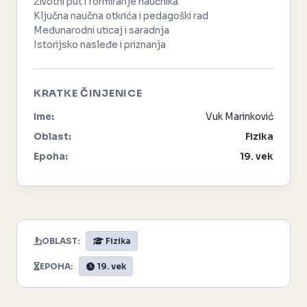
Životni put i formiranje naučnika
Ključna naučna otkrića i pedagoški rad
Međunarodni uticaj i saradnja
Istorijsko nasleđe i priznanja
KRATKE ČINJENICE
Ime:
Vuk Marinković
Oblast:
Fizika
Epoha:
19. vek
OBLAST:
Fizika
EPOHA:
19. vek