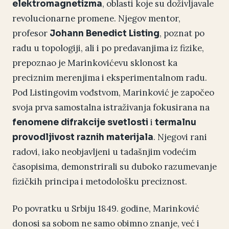
, oblasti koje su doživljavale
elektromagnetizma
revolucionarne promene. Njegov mentor,
profesor
, poznat po
Johann Benedict Listing
radu u topologiji, ali i po predavanjima iz fizike,
prepoznao je Marinkovićevu sklonost ka
preciznim merenjima i eksperimentalnom radu.
Pod Listingovim vođstvom, Marinković je započeo
svoja prva samostalna istraživanja fokusirana na
i
fenomene difrakcije svetlosti
termalnu
. Njegovi rani
provodljivost raznih materijala
radovi, iako neobjavljeni u tadašnjim vodećim
časopisima, demonstrirali su duboko razumevanje
fizičkih principa i metodološku preciznost.
Po povratku u Srbiju 1849. godine, Marinković
donosi sa sobom ne samo obimno znanje, već i