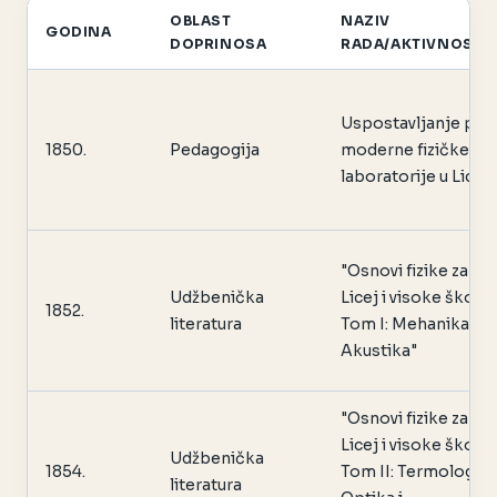
OBLAST
NAZIV
GODINA
DOPRINOSA
RADA/AKTIVNOSTI
Uspostavljanje prv
1850.
Pedagogija
moderne fizičke
laboratorije u Licej
"Osnovi fizike za
Udžbenička
Licej i visoke škole,
1852.
literatura
Tom I: Mehanika i
Akustika"
"Osnovi fizike za
Licej i visoke škole,
Udžbenička
1854.
Tom II: Termologija
literatura