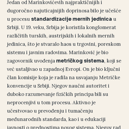
Jedan od Marinkovićevih najpraktičnijih i
dugoročno najuticajnijih doprinosa bilo je učešće
u procesu
u
standardizacije mernih jedinica
Srbiji. U 19. veku, Srbija je koristila konglomerat
različitih turskih, austrijskih i lokalnih mernih
jedinica, što je stvaralo haos u trgovini, poreskom
sistemu i javnim radovima. Marinković je bio
zagovornik uvođenja
, koji se
metričkog sistema
već ustaljivao u zapadnoj Evropi. On je bio ključni
član komisije koja je radila na usvajanju Metričke
konvencije u Srbiji. Njegov naučni autoritet i
duboko razumevanje fizičkih principa bili su
neprocenjivi u tom procesu. Aktivno je
učestvovao u prevođenju i tumačenju
međunarodnih standarda, kao i u edukaciji
javnosti o prednostima novog sistema. Njegov rad