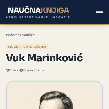
NAUČNA
KNJIGA
ARHIV SRPSKE NAUKE I MAGAZIN
Početna
Naučnici
BIOGRAFIJA NAUČNIKA
Vuk Marinković
Fizika
•
18 min čitanja